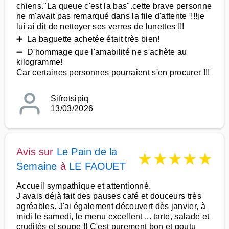
chiens."La queue c'est la bas".cette brave personne
ne m'avait pas remarqué dans la file d'attente '!!!je
lui ai dit de nettoyer ses verres de lunettes !!!
➕ La baguette achetée était très bien!
➖ D'hommage que l'amabilité ne s'achète au
kilogramme!
Car certaines personnes pourraient s'en procurer !!!
Sifrotsipiq
13/03/2026
Avis sur
Le Pain de la
★
★
★
★
★
Semaine
à
LE FAOUET
Accueil sympathique et attentionné.
J'avais déjà fait des pauses café et douceurs très
agréables. J'ai également découvert dès janvier, à
midi le samedi, le menu excellent ... tarte, salade et
crudités et soupe !! C'est purement bon et goutu