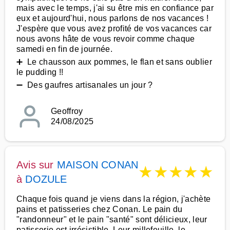
mais avec le temps, j'ai su être mis en confiance par
eux et aujourd'hui, nous parlons de nos vacances !
J'espère que vous avez profité de vos vacances car
nous avons hâte de vous revoir comme chaque
samedi en fin de journée.
➕ Le chausson aux pommes, le flan et sans oublier
le pudding !!
➖ Des gaufres artisanales un jour ?
Geoffroy
24/08/2025
Avis sur
MAISON CONAN
★
★
★
★
★
à
DOZULE
Chaque fois quand je viens dans la région, j'achète
pains et patisseries chez Conan. Le pain du
"randonneur" et le pain "santé" sont délicieux, leur
patisserie est irrésistible. Leur millefeuille, le