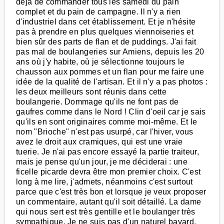
déjà de commander tous les samedi du pain
complet et du pain de campagne. Il n'y a rien
d'industriel dans cet établissement. Et je n'hésite
pas à prendre en plus quelques viennoiseries et
bien sûr des parts de flan et de puddings. J'ai fait
pas mal de boulangeries sur Amiens, depuis les 20
ans où j'y habite, où je sélectionne toujours le
chausson aux pommes et un flan pour me faire une
idée de la qualité de l'artisan. Et il n'y a pas photos :
les deux meilleurs sont réunis dans cette
boulangerie. Dommage qu'ils ne font pas de
gaufres comme dans le Nord ! Clin d'oeil car je sais
qu'ils en sont originaires comme moi-même. Et le
nom "Brioche" n'est pas usurpé, car l'hiver, vous
avez le droit aux cramiques, qui est une vraie
tuerie. Je n'ai pas encore essayé la partie traiteur,
mais je pense qu'un jour, je me déciderai : une
ficelle picarde devra être mon premier choix. C'est
long à me lire, j'admets, néanmoins c'est surtout
parce que c'est très bon et lorsque je veux proposer
un commentaire, autant qu'il soit détaillé. La dame
qui nous sert est très gentille et le boulanger très
sympathique. Je ne suis pas d'un naturel bavard,