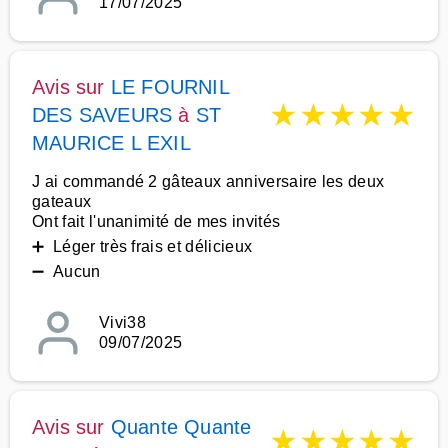
17/07/2025
Avis sur
LE FOURNIL
★
★
★
★
★
DES SAVEURS
à
ST
MAURICE L EXIL
J ai commandé 2 gâteaux anniversaire les deux
gateaux
Ont fait l'unanimité de mes invités
➕ Léger très frais et délicieux
➖ Aucun
Vivi38
09/07/2025
Avis sur
Quante Quante
★
★
★
★
★