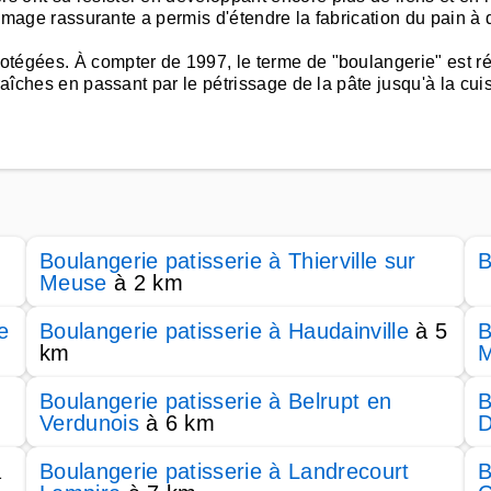
e image rassurante a permis d'étendre la fabrication du pain à 
otégées. À compter de 1997, le terme de "boulangerie" est ré
raîches en passant par le pétrissage de la pâte jusqu'à la cui
Boulangerie patisserie à Thierville sur
B
Meuse
à 2 km
e
Boulangerie patisserie à Haudainville
à 5
B
km
Boulangerie patisserie à Belrupt en
B
Verdunois
à 6 km
D
à
Boulangerie patisserie à Landrecourt
B