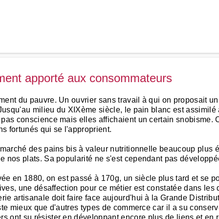
timent apporté aux consommateurs
ment du pauvre. Un ouvrier sans travail à qui on proposait un
 Jusqu'au milieu du XIXème siècle, le pain blanc est assimilé
 pas conscience mais elles affichaient un certain snobisme. 
ns fortunés qui se l'approprient.
e marché des pains bis à valeur nutritionnelle beaucoup plus
de nos plats. Sa popularité ne s'est cependant pas développ
e en 1880, on est passé à 170g, un siècle plus tard et se 
atives, une désaffection pour ce métier est constatée dans l
e artisanale doit faire face aujourd'hui à la Grande Distribu
iste mieux que d'autres types de commerce car il a su conserver
s ont su résister en développant encore plus de liens et en 