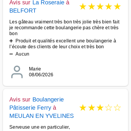
Avis sur
La Roseraie
à
★
★
★
★
★
BELFORT
Les gâteau vraiment très bon très jolie très bien fait
je recommande cette boulangerie pas chère et très
bon
➕ Produit et qualités excellent une boulangerie à
l’écoute des clients de leur choix et très bon
➖ Aucun
Marie
08/06/2026
Avis sur
Boulangerie
★
★
★
☆
☆
Pâtisserie Ferry
à
MEULAN EN YVELINES
Serveuse une en particulier,