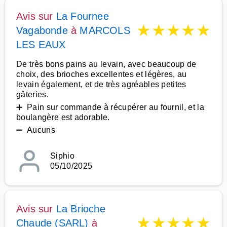
Avis sur
La Fournee
★
★
★
★
★
Vagabonde
à
MARCOLS
LES EAUX
De très bons pains au levain, avec beaucoup de
choix, des brioches excellentes et légères, au
levain également, et de très agréables petites
gâteries.
➕ Pain sur commande à récupérer au fournil, et la
boulangère est adorable.
➖ Aucuns
Siphio
05/10/2025
Avis sur
La Brioche
★
★
★
★
★
Chaude (SARL)
à