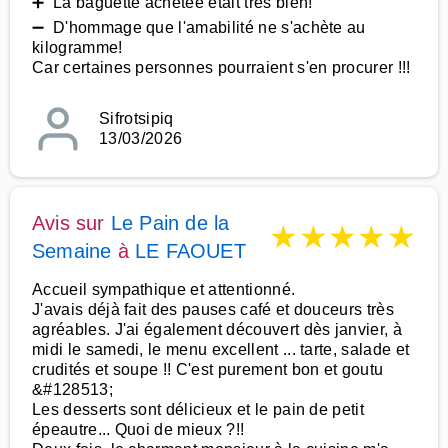
➕ La baguette achetée était très bien!
➖ D'hommage que l'amabilité ne s'achète au
kilogramme!
Car certaines personnes pourraient s'en procurer !!!
Sifrotsipiq
13/03/2026
Avis sur
Le Pain de la
★
★
★
★
★
Semaine
à
LE FAOUET
Accueil sympathique et attentionné.
J'avais déjà fait des pauses café et douceurs très
agréables. J'ai également découvert dès janvier, à
midi le samedi, le menu excellent ... tarte, salade et
crudités et soupe !! C'est purement bon et goutu
&#128513;
Les desserts sont délicieux et le pain de petit
épeautre... Quoi de mieux ?!!