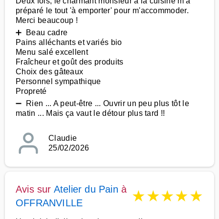
Deux fois, le charmant monsieur à la cuisine m'a
préparé le tout 'à emporter' pour m'accommoder.
Merci beaucoup !
➕ Beau cadre
Pains alléchants et variés bio
Menu salé excellent
Fraîcheur et goût des produits
Choix des gâteaux
Personnel sympathique
Propreté
➖ Rien ... A peut-être ... Ouvrir un peu plus tôt le
matin ... Mais ça vaut le détour plus tard !!
Claudie
25/02/2026
Avis sur
Atelier du Pain
à
★
★
★
★
★
OFFRANVILLE