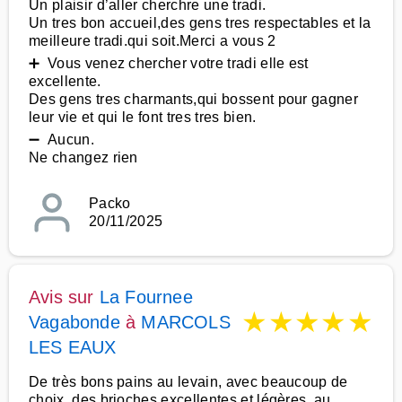
Un plaisir d’aller cherchre une tradi.
Un tres bon accueil,des gens tres respectables et la
meilleure tradi.qui soit.Merci a vous 2
➕ Vous venez chercher votre tradi elle est
excellente.
Des gens tres charmants,qui bossent pour gagner
leur vie et qui le font tres tres bien.
➖ Aucun.
Ne changez rien
Packo
20/11/2025
Avis sur
La Fournee
★
★
★
★
★
Vagabonde
à
MARCOLS
LES EAUX
De très bons pains au levain, avec beaucoup de
choix, des brioches excellentes et légères, au