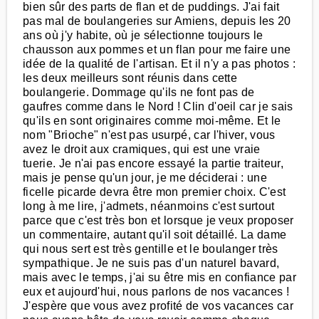
bien sûr des parts de flan et de puddings. J'ai fait
pas mal de boulangeries sur Amiens, depuis les 20
ans où j'y habite, où je sélectionne toujours le
chausson aux pommes et un flan pour me faire une
idée de la qualité de l'artisan. Et il n'y a pas photos :
les deux meilleurs sont réunis dans cette
boulangerie. Dommage qu'ils ne font pas de
gaufres comme dans le Nord ! Clin d'oeil car je sais
qu'ils en sont originaires comme moi-même. Et le
nom "Brioche" n'est pas usurpé, car l'hiver, vous
avez le droit aux cramiques, qui est une vraie
tuerie. Je n'ai pas encore essayé la partie traiteur,
mais je pense qu'un jour, je me déciderai : une
ficelle picarde devra être mon premier choix. C'est
long à me lire, j'admets, néanmoins c'est surtout
parce que c'est très bon et lorsque je veux proposer
un commentaire, autant qu'il soit détaillé. La dame
qui nous sert est très gentille et le boulanger très
sympathique. Je ne suis pas d'un naturel bavard,
mais avec le temps, j'ai su être mis en confiance par
eux et aujourd'hui, nous parlons de nos vacances !
J'espère que vous avez profité de vos vacances car