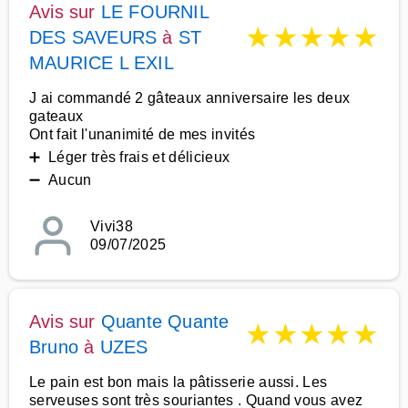
Avis sur
LE FOURNIL
★
★
★
★
★
DES SAVEURS
à
ST
MAURICE L EXIL
J ai commandé 2 gâteaux anniversaire les deux
gateaux
Ont fait l'unanimité de mes invités
➕ Léger très frais et délicieux
➖ Aucun
Vivi38
09/07/2025
Avis sur
Quante Quante
★
★
★
★
★
Bruno
à
UZES
Le pain est bon mais la pâtisserie aussi. Les
serveuses sont très souriantes . Quand vous avez