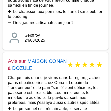
nous avons hâte de vous revoir comme chaque
samedi en fin de journée.
➕ Le chausson aux pommes, le flan et sans oublier
le pudding !!
➖ Des gaufres artisanales un jour ?
Geoffroy
24/08/2025
Avis sur
MAISON CONAN
★
★
★
★
★
à
DOZULE
Chaque fois quand je viens dans la région, j'achète
pains et patisseries chez Conan. Le pain du
"randonneur" et le pain "santé" sont délicieux, leur
patisserie est irrésistible. Leur millefeuille, le
millefeuille aux fruits, la pawlowa sont mes
préférées, mais j'essaye aussi d'autres spécialités.
➕ Le personnel est très aimable, le service