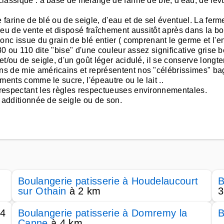
classique : à base de mélange de farine de blé, d'eau, de levu
de farine de blé ou de seigle, d'eau et de sel éventuel. La ferm
lieu de vente et disposé fraîchement aussitôt après dans la bo
 donc issue du grain de blé entier ( comprenant le germe et l'
e 80 ou 110 dite "bise" d'une couleur assez significative grise b
 et/ou de seigle, d'un goût léger acidulé, il se conserve longt
ins de mie américains et représentent nos "célébrissimes" ba
iments comme le sucre, l'épeautre ou le lait ..
B respectant les règles respectueuses environnementales.
ne additionnée de seigle ou de son.
Boulangerie patisserie à Houdelaucourt
B
sur Othain
à 2 km
3
4
Boulangerie patisserie à Domremy la
B
Canne
à 4 km