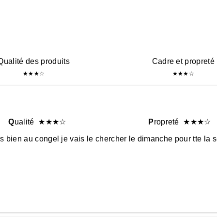
Qualité des produits
Cadre et propreté
★
★
★
☆
★
★
★
☆
Q
ualité
★
★
★
☆
P
ropreté
★
★
★
☆
rès bien au congel je vais le chercher le dimanche pour tte la