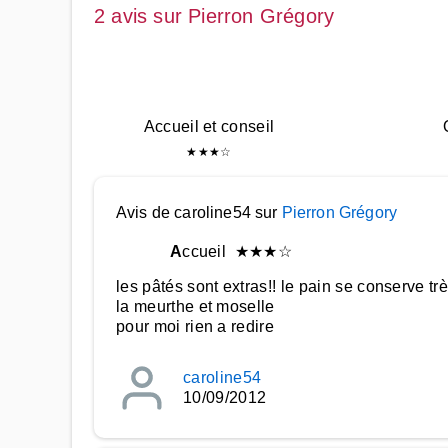
2 avis sur Pierron Grégory
Accueil et conseil
★
★
★
☆
Avis de caroline54 sur
Pierron Grégory
A
ccueil
★
★
★
☆
les pâtés sont extras!! le pain se conserve t
la meurthe et moselle
pour moi rien a redire
caroline54
10/09/2012