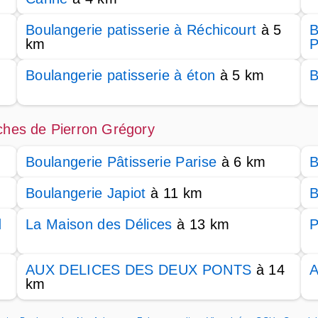
Boulangerie patisserie à Réchicourt
à 5
B
km
P
Boulangerie patisserie à éton
à 5 km
B
oches de Pierron Grégory
Boulangerie Pâtisserie Parise
à 6 km
B
Boulangerie Japiot
à 11 km
B
d
La Maison des Délices
à 13 km
P
AUX DELICES DES DEUX PONTS
à 14
A
km