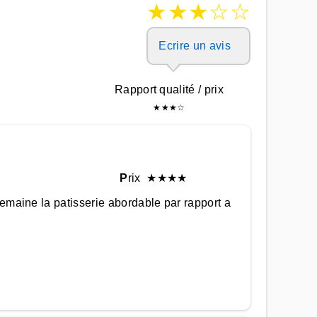
★
★
★
☆
☆
Ecrire un avis
Rapport qualité / prix
★
★
★
☆
P
rix
★
★
★
★
 semaine la patisserie abordable par rapport a