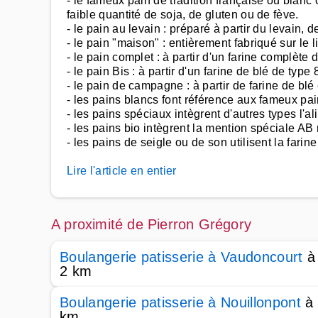
- le fameux pain de tradition française ou blanc 
faible quantité de soja, de gluten ou de fève.
- le pain au levain : préparé à partir du levain, 
- le pain "maison" : entièrement fabriqué sur le 
- le pain complet : à partir d'un farine complète
- le pain Bis : à partir d'un farine de blé de typ
- le pain de campagne : à partir de farine de blé
- les pains blancs font référence aux fameux pa
- les pains spéciaux intègrent d'autres types l'al
- les pains bio intègrent la mention spéciale A
- les pains de seigle ou de son utilisent la fari
Lire l'article en entier
A proximité de Pierron Grégory
Boulangerie patisserie à Vaudoncourt
à
2 km
Boulangerie patisserie à Nouillonpont
à 
km