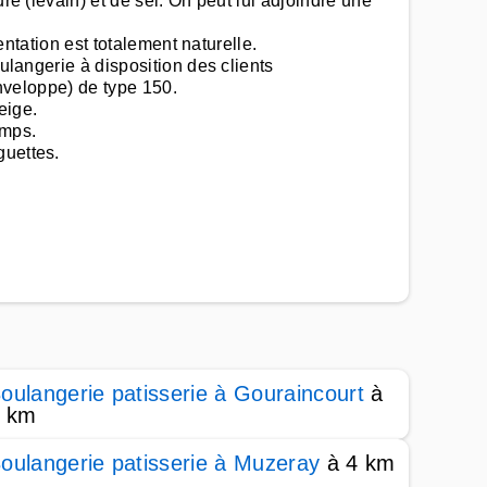
re (levain) et de sel. On peut lui adjoindre une
entation est totalement naturelle.
ulangerie à disposition des clients
enveloppe) de type 150.
eige.
emps.
guettes.
oulangerie patisserie à Gouraincourt
à
 km
oulangerie patisserie à Muzeray
à 4 km