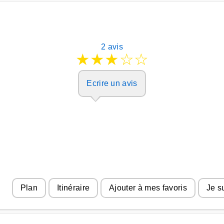
2 avis
★
★
★
☆
☆
Ecrire un avis
Plan
Itinéraire
Ajouter à mes favoris
Je s