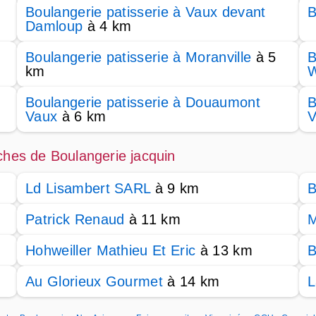
Boulangerie patisserie à Vaux devant
B
Damloup
à 4 km
Boulangerie patisserie à Moranville
à 5
B
km
W
Boulangerie patisserie à Douaumont
B
Vaux
à 6 km
V
oches de Boulangerie jacquin
Ld Lisambert SARL
à 9 km
B
Patrick Renaud
à 11 km
M
Hohweiller Mathieu Et Eric
à 13 km
B
Au Glorieux Gourmet
à 14 km
L