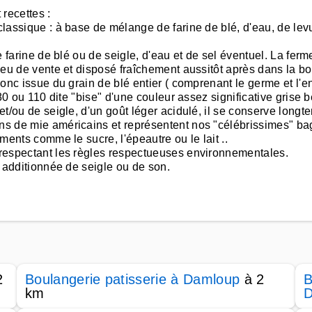
recettes :
classique : à base de mélange de farine de blé, d'eau, de levu
de farine de blé ou de seigle, d'eau et de sel éventuel. La ferm
lieu de vente et disposé fraîchement aussitôt après dans la bo
 donc issue du grain de blé entier ( comprenant le germe et l'
e 80 ou 110 dite "bise" d'une couleur assez significative grise b
 et/ou de seigle, d'un goût léger acidulé, il se conserve longt
ins de mie américains et représentent nos "célébrissimes" ba
iments comme le sucre, l'épeautre ou le lait ..
B respectant les règles respectueuses environnementales.
ne additionnée de seigle ou de son.
2
Boulangerie patisserie à Damloup
à 2
B
km
D