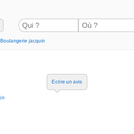
Boulangerie jacquin
Ecrire un avis
ain