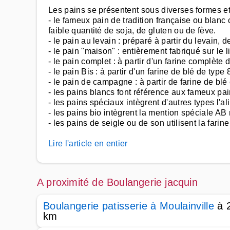
Les pains se présentent sous diverses formes et 
- le fameux pain de tradition française ou blanc 
faible quantité de soja, de gluten ou de fève.
- le pain au levain : préparé à partir du levain, 
- le pain "maison" : entièrement fabriqué sur le 
- le pain complet : à partir d'un farine complète
- le pain Bis : à partir d'un farine de blé de typ
- le pain de campagne : à partir de farine de blé
- les pains blancs font référence aux fameux pa
- les pains spéciaux intègrent d'autres types l'al
- les pains bio intègrent la mention spéciale A
- les pains de seigle ou de son utilisent la fari
Lire l'article en entier
A proximité de Boulangerie jacquin
Boulangerie patisserie à Moulainville
à 
km