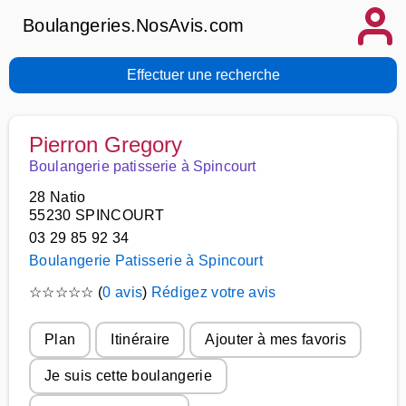
Boulangeries.NosAvis.com
Effectuer une recherche
Pierron Gregory
Boulangerie patisserie à Spincourt
28 Natio
55230 SPINCOURT
03 29 85 92 34
Boulangerie Patisserie à Spincourt
☆
☆
☆
☆
☆
(
0 avis
)
Rédigez votre avis
Plan
Itinéraire
Ajouter à mes favoris
Je suis cette boulangerie