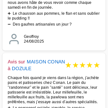
nous avons hâte de vous revoir comme chaque
samedi en fin de journée.
➕ Le chausson aux pommes, le flan et sans oublier
le pudding !!
➖ Des gaufres artisanales un jour ?
Geoffroy
24/08/2025
Avis sur
MAISON CONAN
★
★
★
★
★
à
DOZULE
Chaque fois quand je viens dans la région, j'achète
pains et patisseries chez Conan. Le pain du
"randonneur" et le pain "santé" sont délicieux, leur
patisserie est irrésistible. Leur millefeuille, le
millefeuille aux fruits, la pawlowa sont mes
préférées, mais j'essaye aussi d'autres spécialités.
➕ Le personnel est très aimable, le service