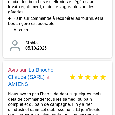
choix, des brioches excellentes et légères, au
levain également, et de très agréables petites
gâteries.
➕ Pain sur commande à récupérer au fournil, et la
boulangère est adorable.
➖ Aucuns
Siphio
05/10/2025
Avis sur
La Brioche
★
★
★
★
★
Chaude (SARL)
à
AMIENS
Nous avons pris l'habitude depuis quelques mois
déjà de commander tous les samedi du pain
complet et du pain de campagne. Il n'y a rien
d'industriel dans cet établissement. Et je n'hésite
pas à prendre en plus quelques viennoiseries et