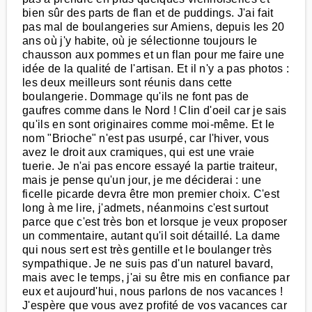
bien sûr des parts de flan et de puddings. J'ai fait
pas mal de boulangeries sur Amiens, depuis les 20
ans où j'y habite, où je sélectionne toujours le
chausson aux pommes et un flan pour me faire une
idée de la qualité de l'artisan. Et il n'y a pas photos :
les deux meilleurs sont réunis dans cette
boulangerie. Dommage qu'ils ne font pas de
gaufres comme dans le Nord ! Clin d'oeil car je sais
qu'ils en sont originaires comme moi-même. Et le
nom "Brioche" n'est pas usurpé, car l'hiver, vous
avez le droit aux cramiques, qui est une vraie
tuerie. Je n'ai pas encore essayé la partie traiteur,
mais je pense qu'un jour, je me déciderai : une
ficelle picarde devra être mon premier choix. C'est
long à me lire, j'admets, néanmoins c'est surtout
parce que c'est très bon et lorsque je veux proposer
un commentaire, autant qu'il soit détaillé. La dame
qui nous sert est très gentille et le boulanger très
sympathique. Je ne suis pas d'un naturel bavard,
mais avec le temps, j'ai su être mis en confiance par
eux et aujourd'hui, nous parlons de nos vacances !
J'espère que vous avez profité de vos vacances car