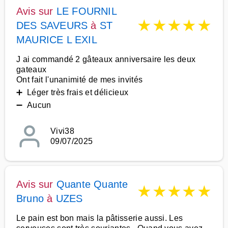
Avis sur
LE FOURNIL
★
★
★
★
★
DES SAVEURS
à
ST
MAURICE L EXIL
J ai commandé 2 gâteaux anniversaire les deux
gateaux
Ont fait l'unanimité de mes invités
➕ Léger très frais et délicieux
➖ Aucun
Vivi38
09/07/2025
Avis sur
Quante Quante
★
★
★
★
★
Bruno
à
UZES
Le pain est bon mais la pâtisserie aussi. Les