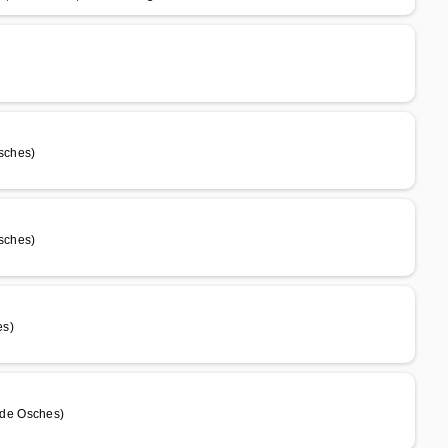
sches)
sches)
es)
 de Osches)