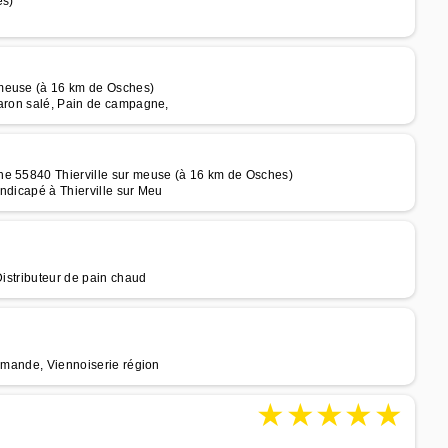
es)
 meuse (à 16 km de Osches)
caron salé, Pain de campagne,
he 55840 Thierville sur meuse (à 16 km de Osches)
ndicapé à Thierville sur Meu
Distributeur de pain chaud
ommande, Viennoiserie région
★
★
★
★
★