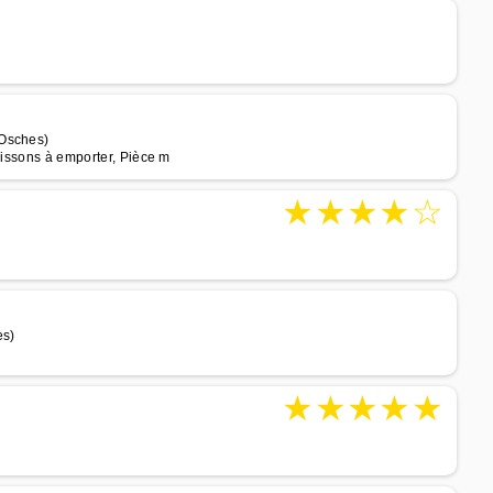
 Osches)
oissons à emporter, Pièce m
★
★
★
★
☆
es)
★
★
★
★
★