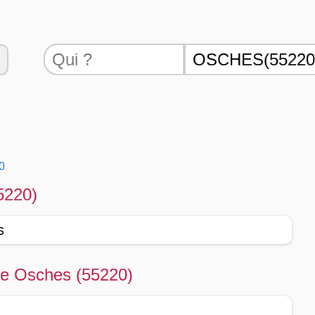
0
5220)
s
 de Osches (55220)