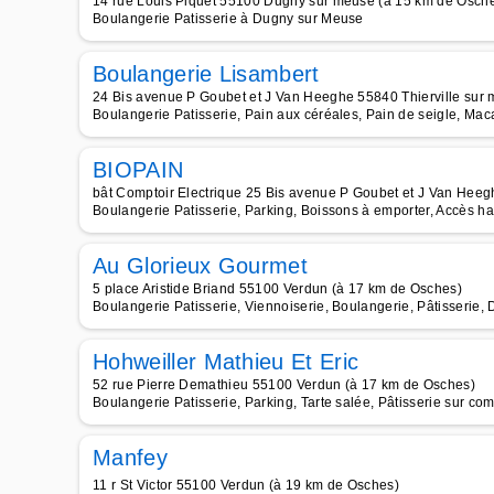
14 rue Louis Piquet 55100 Dugny sur meuse (à 15 km de Osch
Boulangerie Patisserie à Dugny sur Meuse
Boulangerie Lisambert
24 Bis avenue P Goubet et J Van Heeghe 55840 Thierville sur
Boulangerie Patisserie, Pain aux céréales, Pain de seigle, Ma
BIOPAIN
bât Comptoir Electrique 25 Bis avenue P Goubet et J Van Heeg
Boulangerie Patisserie, Parking, Boissons à emporter, Accès ha
Au Glorieux Gourmet
5 place Aristide Briand 55100 Verdun (à 17 km de Osches)
Boulangerie Patisserie, Viennoiserie, Boulangerie, Pâtisserie, 
Hohweiller Mathieu Et Eric
52 rue Pierre Demathieu 55100 Verdun (à 17 km de Osches)
Boulangerie Patisserie, Parking, Tarte salée, Pâtisserie sur c
Manfey
11 r St Victor 55100 Verdun (à 19 km de Osches)