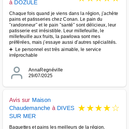
à
DOZULE
Chaque fois quand je viens dans la région, j'achète
pains et patisseries chez Conan. Le pain du
"randonneur" et le pain "santé" sont délicieux, leur
patisserie est irrésistible. Leur millefeuille, le
millefeuille aux fruits, la pawlowa sont mes
préférées, mais j'essaye aussi d'autres spécialités.
➕ Le personnel est très aimable, le service
irréprochable
AnnaRegnéville
29/07/2025
Avis sur
Maison
★
★
★
★
☆
Chaudemanche
à
DIVES
SUR MER
Baguettes et pains les meilleurs de la région.