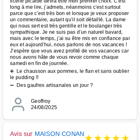
ficelle picarde devra être mon premier choix. C'est
long à me lire, j'admets, néanmoins c'est surtout
parce que c'est très bon et lorsque je veux proposer
un commentaire, autant qu'il soit détaillé. La dame
qui nous sert est très gentille et le boulanger très
sympathique. Je ne suis pas d'un naturel bavard,
mais avec le temps, j'ai su être mis en confiance par
eux et aujourd'hui, nous parlons de nos vacances !
J'espère que vous avez profité de vos vacances car
nous avons hâte de vous revoir comme chaque
samedi en fin de journée.
➕ Le chausson aux pommes, le flan et sans oublier
le pudding !!
➖ Des gaufres artisanales un jour ?
Geoffroy
24/08/2025
Avis sur
MAISON CONAN
★
★
★
★
★