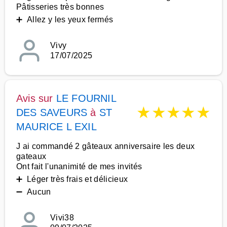
Pâtisseries très bonnes
➕ Allez y les yeux fermés
Vivy
17/07/2025
Avis sur
LE FOURNIL
★
★
★
★
★
DES SAVEURS
à
ST
MAURICE L EXIL
J ai commandé 2 gâteaux anniversaire les deux
gateaux
Ont fait l'unanimité de mes invités
➕ Léger très frais et délicieux
➖ Aucun
Vivi38