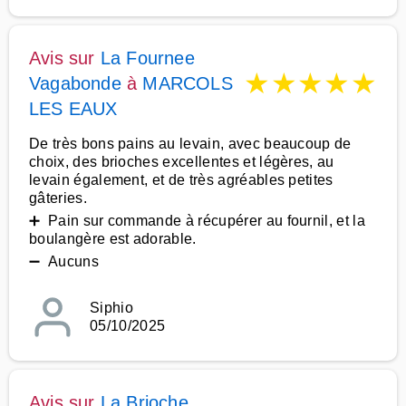
Avis sur
La Fournee
★
★
★
★
★
Vagabonde
à
MARCOLS
LES EAUX
De très bons pains au levain, avec beaucoup de
choix, des brioches excellentes et légères, au
levain également, et de très agréables petites
gâteries.
➕ Pain sur commande à récupérer au fournil, et la
boulangère est adorable.
➖ Aucuns
Siphio
05/10/2025
Avis sur
La Brioche