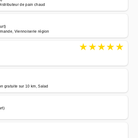
Distributeur de pain chaud
urt)
ommande, Viennoiserie région
★
★
★
★
★
on gratuite sur 10 km, Salad
rt)