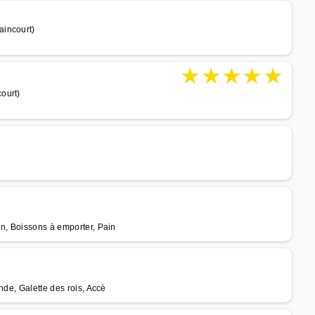
aincourt)
★
★
★
★
★
ourt)
in, Boissons à emporter, Pain
nde, Galette des rois, Accè