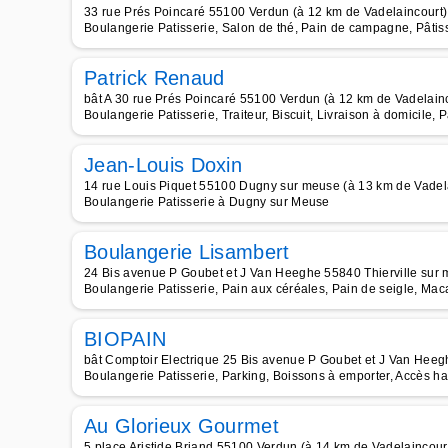
33 rue Prés Poincaré 55100 Verdun (à 12 km de Vadelaincourt)
Boulangerie Patisserie, Salon de thé, Pain de campagne, Pâtis
Patrick Renaud
bât A 30 rue Prés Poincaré 55100 Verdun (à 12 km de Vadelain
Boulangerie Patisserie, Traiteur, Biscuit, Livraison à domicile, 
Jean-Louis Doxin
14 rue Louis Piquet 55100 Dugny sur meuse (à 13 km de Vadel
Boulangerie Patisserie à Dugny sur Meuse
Boulangerie Lisambert
24 Bis avenue P Goubet et J Van Heeghe 55840 Thierville sur 
Boulangerie Patisserie, Pain aux céréales, Pain de seigle, Ma
BIOPAIN
bât Comptoir Electrique 25 Bis avenue P Goubet et J Van Heeg
Boulangerie Patisserie, Parking, Boissons à emporter, Accès ha
Au Glorieux Gourmet
5 place Aristide Briand 55100 Verdun (à 14 km de Vadelaincour