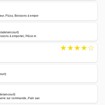
teur, Pizza, Boissons à empor
Vadelaincourt)
oissons à emporter, Pièce m
★
★
★
★
☆
ourt)
elaincourt)
sserie sur commande, Pain san