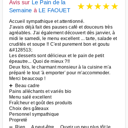
Avis sur
Le Pain de la
★
★
★
★
★
Semaine
à
LE FAOUET
Accueil sympathique et attentionné.
J'avais déjà fait des pauses café et douceurs très
agréables. J'ai également découvert dès janvier, à
midi le samedi, le menu excellent ... tarte, salade et
crudités et soupe !! C'est purement bon et goutu
&#128513;
Les desserts sont délicieux et le pain de petit
épeautre... Quoi de mieux ?!!
Deux fois, le charmant monsieur à la cuisine m'a
préparé le tout 'à emporter' pour m'accommoder.
Merci beaucoup !
➕ Beau cadre
Pains alléchants et variés bio
Menu salé excellent
Fraîcheur et goût des produits
Choix des gâteaux
Personnel sympathique
Propreté
➖ Rien ... A peut-être ... Ouvrir un peu plus tôt le