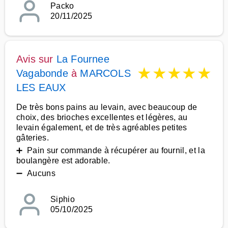
Packo
20/11/2025
Avis sur
La Fournee
★
★
★
★
★
Vagabonde
à
MARCOLS
LES EAUX
De très bons pains au levain, avec beaucoup de
choix, des brioches excellentes et légères, au
levain également, et de très agréables petites
gâteries.
➕ Pain sur commande à récupérer au fournil, et la
boulangère est adorable.
➖ Aucuns
Siphio
05/10/2025