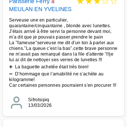
★
★
★
☆
☆
Pâtisserie Ferry
à
MEULAN EN YVELINES
Serveuse une en particulier,
quarantaine/cinquantaine , blonde avec lunettes.
J'étais arrivé à être servi la personne devant moi,
m'a dit que je pouvais passer prendre le pain
La "fameuse"serveuse me dit d'un ton à parler aux
chiens."La queue c'est la bas".cette brave personne
ne m'avait pas remarqué dans la file d'attente '!!!je
lui ai dit de nettoyer ses verres de lunettes !!!
➕ La baguette achetée était très bien!
➖ D'hommage que l'amabilité ne s'achète au
kilogramme!
Car certaines personnes pourraient s'en procurer !!!
Sifrotsipiq
13/03/2026