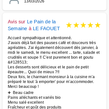
13/03/2026
Avis sur
Le Pain de la
★
★
★
★
★
Semaine
à
LE FAOUET
Accueil sympathique et attentionné.
J'avais déjà fait des pauses café et douceurs très
agréables. J'ai également découvert dès janvier, à
midi le samedi, le menu excellent ... tarte, salade et
crudités et soupe !! C'est purement bon et goutu
&#128513;
Les desserts sont délicieux et le pain de petit
épeautre... Quoi de mieux ?!!
Deux fois, le charmant monsieur à la cuisine m'a
préparé le tout 'à emporter' pour m'accommoder.
Merci beaucoup !
➕ Beau cadre
Pains alléchants et variés bio
Menu salé excellent
Fraîcheur et goût des produits