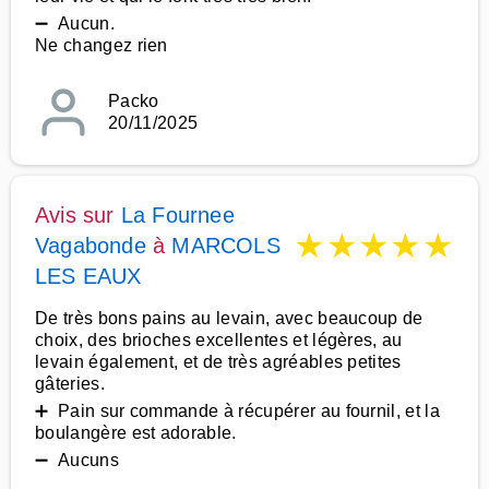
➖ Aucun.
Ne changez rien
Packo
20/11/2025
Avis sur
La Fournee
★
★
★
★
★
Vagabonde
à
MARCOLS
LES EAUX
De très bons pains au levain, avec beaucoup de
choix, des brioches excellentes et légères, au
levain également, et de très agréables petites
gâteries.
➕ Pain sur commande à récupérer au fournil, et la
boulangère est adorable.
➖ Aucuns