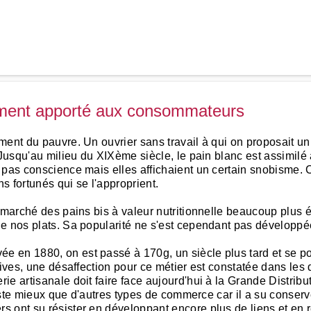
timent apporté aux consommateurs
ment du pauvre. Un ouvrier sans travail à qui on proposait un
 Jusqu'au milieu du XIXème siècle, le pain blanc est assimilé
 pas conscience mais elles affichaient un certain snobisme. 
ns fortunés qui se l'approprient.
e marché des pains bis à valeur nutritionnelle beaucoup plus
de nos plats. Sa popularité ne s'est cependant pas développ
e en 1880, on est passé à 170g, un siècle plus tard et se 
atives, une désaffection pour ce métier est constatée dans l
e artisanale doit faire face aujourd'hui à la Grande Distribu
iste mieux que d'autres types de commerce car il a su conserver
s ont su résister en développant encore plus de liens et en 