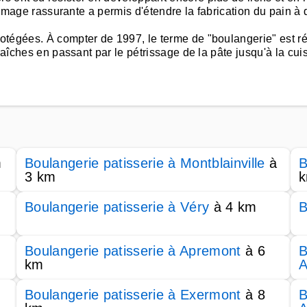
e image rassurante a permis d'étendre la fabrication du pain à 
otégées. À compter de 1997, le terme de "boulangerie" est ré
raîches en passant par le pétrissage de la pâte jusqu'à la cui
m
Boulangerie patisserie à Montblainville
à
B
3 km
Boulangerie patisserie à Véry
à 4 km
B
Boulangerie patisserie à Apremont
à 6
B
km
A
Boulangerie patisserie à Exermont
à 8
B