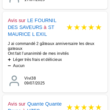
Avis sur
LE FOURNIL
★
★
★
★
★
DES SAVEURS
à
ST
MAURICE L EXIL
J ai commandé 2 gâteaux anniversaire les deux
gateaux
Ont fait l'unanimité de mes invités
➕ Léger très frais et délicieux
➖ Aucun
Vivi38
09/07/2025
Avis sur
Quante Quante
★
★
★
★
★