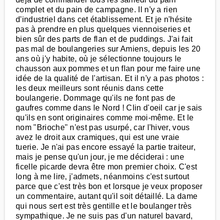
complet et du pain de campagne. Il n'y a rien
d'industriel dans cet établissement. Et je n'hésite
pas à prendre en plus quelques viennoiseries et
bien sûr des parts de flan et de puddings. J'ai fait
pas mal de boulangeries sur Amiens, depuis les 20
ans où j'y habite, où je sélectionne toujours le
chausson aux pommes et un flan pour me faire une
idée de la qualité de l'artisan. Et il n'y a pas photos :
les deux meilleurs sont réunis dans cette
boulangerie. Dommage qu'ils ne font pas de
gaufres comme dans le Nord ! Clin d'oeil car je sais
qu'ils en sont originaires comme moi-même. Et le
nom "Brioche" n'est pas usurpé, car l'hiver, vous
avez le droit aux cramiques, qui est une vraie
tuerie. Je n'ai pas encore essayé la partie traiteur,
mais je pense qu'un jour, je me déciderai : une
ficelle picarde devra être mon premier choix. C'est
long à me lire, j'admets, néanmoins c'est surtout
parce que c'est très bon et lorsque je veux proposer
un commentaire, autant qu'il soit détaillé. La dame
qui nous sert est très gentille et le boulanger très
sympathique. Je ne suis pas d'un naturel bavard,