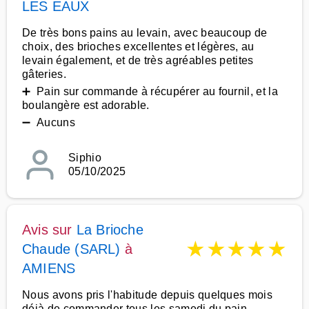
LES EAUX
De très bons pains au levain, avec beaucoup de
choix, des brioches excellentes et légères, au
levain également, et de très agréables petites
gâteries.
➕ Pain sur commande à récupérer au fournil, et la
boulangère est adorable.
➖ Aucuns
Siphio
05/10/2025
Avis sur
La Brioche
★
★
★
★
★
Chaude (SARL)
à
AMIENS
Nous avons pris l'habitude depuis quelques mois
déjà de commander tous les samedi du pain