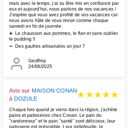
mais avec le temps, j'ai su être mis en confiance par
eux et aujourd'hui, nous parlons de nos vacances !
J'espère que vous avez profité de vos vacances car
nous avons hâte de vous revoir comme chaque
samedi en fin de journée.
➕ Le chausson aux pommes, le flan et sans oublier
le pudding !!
➖ Des gaufres artisanales un jour ?
Geoffroy
24/08/2025
Avis sur
MAISON CONAN
★
★
★
★
★
à
DOZULE
Chaque fois quand je viens dans la région, j'achète
pains et patisseries chez Conan. Le pain du
"randonneur" et le pain "santé" sont délicieux, leur
patisserie est irrésistible. Leur millefeuille, le