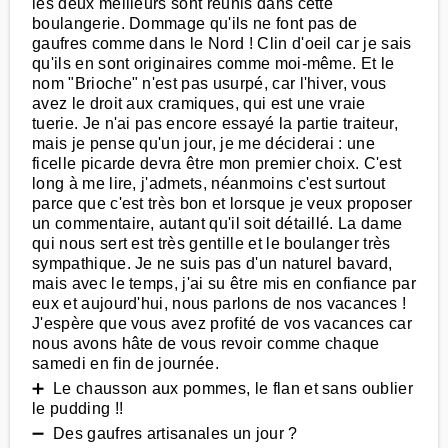
les deux meilleurs sont réunis dans cette
boulangerie. Dommage qu'ils ne font pas de
gaufres comme dans le Nord ! Clin d'oeil car je sais
qu'ils en sont originaires comme moi-même. Et le
nom "Brioche" n'est pas usurpé, car l'hiver, vous
avez le droit aux cramiques, qui est une vraie
tuerie. Je n'ai pas encore essayé la partie traiteur,
mais je pense qu'un jour, je me déciderai : une
ficelle picarde devra être mon premier choix. C'est
long à me lire, j'admets, néanmoins c'est surtout
parce que c'est très bon et lorsque je veux proposer
un commentaire, autant qu'il soit détaillé. La dame
qui nous sert est très gentille et le boulanger très
sympathique. Je ne suis pas d'un naturel bavard,
mais avec le temps, j'ai su être mis en confiance par
eux et aujourd'hui, nous parlons de nos vacances !
J'espère que vous avez profité de vos vacances car
nous avons hâte de vous revoir comme chaque
samedi en fin de journée.
➕ Le chausson aux pommes, le flan et sans oublier
le pudding !!
➖ Des gaufres artisanales un jour ?