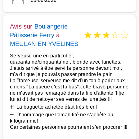
08/06/2026
Avis sur
Boulangerie
★
★
★
☆
☆
Pâtisserie Ferry
à
MEULAN EN YVELINES
Serveuse une en particulier,
quarantaine/cinquantaine , blonde avec lunettes.
J'étais arrivé à être servi la personne devant moi,
m'a dit que je pouvais passer prendre le pain
La "fameuse"serveuse me dit d'un ton à parler aux
chiens."La queue c'est la bas".cette brave personne
ne m'avait pas remarqué dans la file d'attente '!!!je
lui ai dit de nettoyer ses verres de lunettes !!!
➕ La baguette achetée était très bien!
➖ D'hommage que l'amabilité ne s'achète au
kilogramme!
Car certaines personnes pourraient s'en procurer !!!