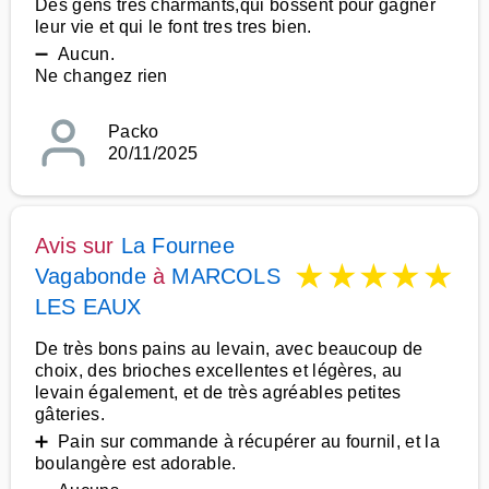
Des gens tres charmants,qui bossent pour gagner
leur vie et qui le font tres tres bien.
➖ Aucun.
Ne changez rien
Packo
20/11/2025
Avis sur
La Fournee
★
★
★
★
★
Vagabonde
à
MARCOLS
LES EAUX
De très bons pains au levain, avec beaucoup de
choix, des brioches excellentes et légères, au
levain également, et de très agréables petites
gâteries.
➕ Pain sur commande à récupérer au fournil, et la
boulangère est adorable.