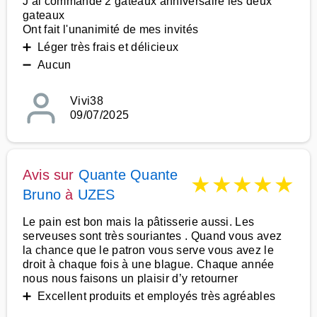
J ai commandé 2 gâteaux anniversaire les deux
gateaux
Ont fait l'unanimité de mes invités
➕ Léger très frais et délicieux
➖ Aucun
Vivi38
09/07/2025
Avis sur
Quante Quante
★
★
★
★
★
Bruno
à
UZES
Le pain est bon mais la pâtisserie aussi. Les
serveuses sont très souriantes . Quand vous avez
la chance que le patron vous serve vous avez le
droit à chaque fois à une blague. Chaque année
nous nous faisons un plaisir d’y retourner
➕ Excellent produits et employés très agréables