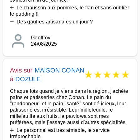
➕ Le chausson aux pommes, le flan et sans oublier
le pudding !!
➖ Des gaufres artisanales un jour ?
Geoffroy
24/08/2025
Avis sur
MAISON CONAN
★
★
★
★
★
à
DOZULE
Chaque fois quand je viens dans la région, j'achète
pains et patisseries chez Conan. Le pain du
"randonneur" et le pain "santé" sont délicieux, leur
patisserie est irrésistible. Leur millefeuille, le
millefeuille aux fruits, la pawlowa sont mes
préférées, mais j'essaye aussi d'autres spécialités.
➕ Le personnel est très aimable, le service
irréprochable