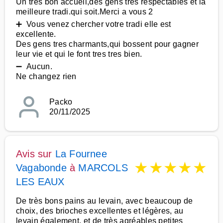
Un tres bon accueil,des gens tres respectables et la
meilleure tradi.qui soit.Merci a vous 2
➕ Vous venez chercher votre tradi elle est
excellente.
Des gens tres charmants,qui bossent pour gagner
leur vie et qui le font tres tres bien.
➖ Aucun.
Ne changez rien
Packo
20/11/2025
Avis sur
La Fournee
★
★
★
★
★
Vagabonde
à
MARCOLS
LES EAUX
De très bons pains au levain, avec beaucoup de
choix, des brioches excellentes et légères, au
levain également, et de très agréables petites