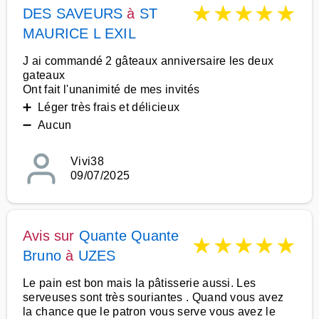
★
★
★
★
★
DES SAVEURS
à
ST
MAURICE L EXIL
J ai commandé 2 gâteaux anniversaire les deux
gateaux
Ont fait l'unanimité de mes invités
➕ Léger très frais et délicieux
➖ Aucun
Vivi38
09/07/2025
Avis sur
Quante Quante
★
★
★
★
★
Bruno
à
UZES
Le pain est bon mais la pâtisserie aussi. Les
serveuses sont très souriantes . Quand vous avez
la chance que le patron vous serve vous avez le