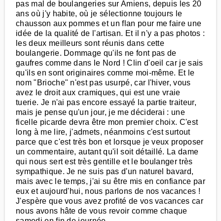
pas mal de boulangeries sur Amiens, depuis les 20
ans où j'y habite, où je sélectionne toujours le
chausson aux pommes et un flan pour me faire une
idée de la qualité de l'artisan. Et il n'y a pas photos :
les deux meilleurs sont réunis dans cette
boulangerie. Dommage qu'ils ne font pas de
gaufres comme dans le Nord ! Clin d'oeil car je sais
qu'ils en sont originaires comme moi-même. Et le
nom "Brioche" n'est pas usurpé, car l'hiver, vous
avez le droit aux cramiques, qui est une vraie
tuerie. Je n'ai pas encore essayé la partie traiteur,
mais je pense qu'un jour, je me déciderai : une
ficelle picarde devra être mon premier choix. C'est
long à me lire, j'admets, néanmoins c'est surtout
parce que c'est très bon et lorsque je veux proposer
un commentaire, autant qu'il soit détaillé. La dame
qui nous sert est très gentille et le boulanger très
sympathique. Je ne suis pas d'un naturel bavard,
mais avec le temps, j'ai su être mis en confiance par
eux et aujourd'hui, nous parlons de nos vacances !
J'espère que vous avez profité de vos vacances car
nous avons hâte de vous revoir comme chaque
samedi en fin de journée.