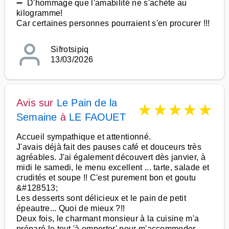
➖ D'hommage que l'amabilité ne s'achète au
kilogramme!
Car certaines personnes pourraient s'en procurer !!!
Sifrotsipiq
13/03/2026
Avis sur
Le Pain de la
★
★
★
★
★
Semaine
à
LE FAOUET
Accueil sympathique et attentionné.
J'avais déjà fait des pauses café et douceurs très
agréables. J'ai également découvert dès janvier, à
midi le samedi, le menu excellent ... tarte, salade et
crudités et soupe !! C'est purement bon et goutu
&#128513;
Les desserts sont délicieux et le pain de petit
épeautre... Quoi de mieux ?!!
Deux fois, le charmant monsieur à la cuisine m'a
préparé le tout 'à emporter' pour m'accommoder.