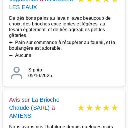
LES EAUX
De très bons pains au levain, avec beaucoup de
choix, des brioches excellentes et légères, au
levain également, et de très agréables petites
gâteries.
➕ Pain sur commande à récupérer au fournil, et la
boulangère est adorable.
➖ Aucuns
Siphio
05/10/2025
Avis sur
La Brioche
★
★
★
★
★
Chaude (SARL)
à
AMIENS
Nous avons pris l'habitude depuis quelques mois