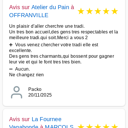
Avis sur
Atelier du Pain
à
★
★
★
★
★
OFFRANVILLE
Un plaisir d’aller cherchre une tradi.
Un tres bon accueil,des gens tres respectables et la
meilleure tradi.qui soit.Merci a vous 2
➕ Vous venez chercher votre tradi elle est
excellente.
Des gens tres charmants,qui bossent pour gagner
leur vie et qui le font tres tres bien.
➖ Aucun.
Ne changez rien
Packo
20/11/2025
Avis sur
La Fournee
★
★
★
★
★
Vagabonde
à
MARCOLS