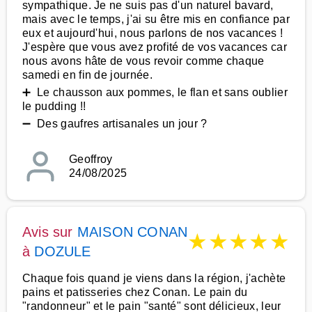
sympathique. Je ne suis pas d'un naturel bavard,
mais avec le temps, j'ai su être mis en confiance par
eux et aujourd'hui, nous parlons de nos vacances !
J'espère que vous avez profité de vos vacances car
nous avons hâte de vous revoir comme chaque
samedi en fin de journée.
➕ Le chausson aux pommes, le flan et sans oublier
le pudding !!
➖ Des gaufres artisanales un jour ?
Geoffroy
24/08/2025
Avis sur
MAISON CONAN
★
★
★
★
★
à
DOZULE
Chaque fois quand je viens dans la région, j'achète
pains et patisseries chez Conan. Le pain du
"randonneur" et le pain "santé" sont délicieux, leur