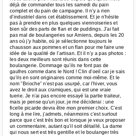
déjà de commander tous les samedi du pain
complet et du pain de campagne. Il n'y a rien
d'industriel dans cet établissement. Et je n'hésite
pas à prendre en plus quelques viennoiseries et
bien sûr des parts de flan et de puddings. J'ai fait
pas mal de boulangeries sur Amiens, depuis les 20
ans où j'y habite, où je sélectionne toujours le
chausson aux pommes et un flan pour me faire une
idée de la qualité de l'artisan. Et il n'y a pas photos :
les deux meilleurs sont réunis dans cette
boulangerie. Dommage qu'ils ne font pas de
gaufres comme dans le Nord ! Clin d'oeil car je sais
qu'ils en sont originaires comme moi-même. Et le
nom "Brioche" n'est pas usurpé, car l'hiver, vous
avez le droit aux cramiques, qui est une vraie
tuerie. Je n'ai pas encore essayé la partie traiteur,
mais je pense qu'un jour, je me déciderai : une
ficelle picarde devra être mon premier choix. C'est
long à me lire, j'admets, néanmoins c'est surtout
parce que c'est très bon et lorsque je veux proposer
un commentaire, autant qu'il soit détaillé. La dame
qui nous sert est très gentille et le boulanger très