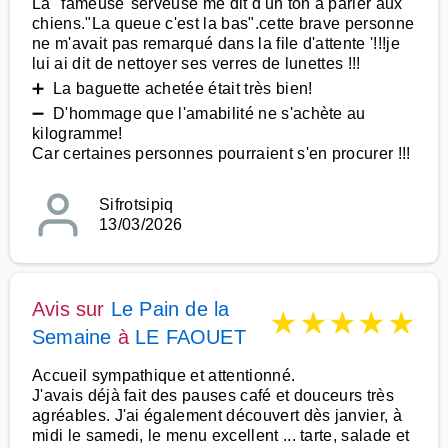
La "fameuse"serveuse me dit d'un ton à parler aux
chiens."La queue c'est la bas".cette brave personne
ne m'avait pas remarqué dans la file d'attente '!!!je
lui ai dit de nettoyer ses verres de lunettes !!!
➕ La baguette achetée était très bien!
➖ D'hommage que l'amabilité ne s'achète au
kilogramme!
Car certaines personnes pourraient s'en procurer !!!
Sifrotsipiq
13/03/2026
Avis sur
Le Pain de la
★
★
★
★
★
Semaine
à
LE FAOUET
Accueil sympathique et attentionné.
J'avais déjà fait des pauses café et douceurs très
agréables. J'ai également découvert dès janvier, à
midi le samedi, le menu excellent ... tarte, salade et