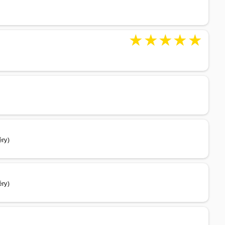
★
★
★
★
★
éry)
éry)