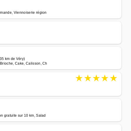
ommande, Viennoiserie région
35 km de Véry)
 Brioche, Cake, Calisson, Ch
★
★
★
★
★
on gratuite sur 10 km, Salad