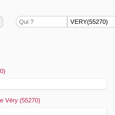
0)
de Véry (55270)