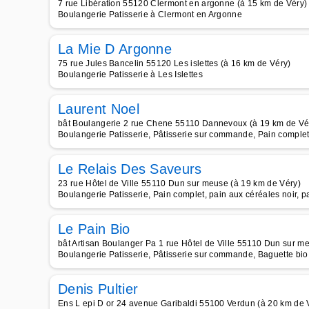
7 rue Libération 55120 Clermont en argonne (à 15 km de Véry)
Boulangerie Patisserie à Clermont en Argonne
La Mie D Argonne
75 rue Jules Bancelin 55120 Les islettes (à 16 km de Véry)
Boulangerie Patisserie à Les Islettes
Laurent Noel
bât Boulangerie 2 rue Chene 55110 Dannevoux (à 19 km de Vé
Boulangerie Patisserie, Pâtisserie sur commande, Pain complet,
Le Relais Des Saveurs
23 rue Hôtel de Ville 55110 Dun sur meuse (à 19 km de Véry)
Boulangerie Patisserie, Pain complet, pain aux céréales noir,
Le Pain Bio
bât Artisan Boulanger Pa 1 rue Hôtel de Ville 55110 Dun sur m
Boulangerie Patisserie, Pâtisserie sur commande, Baguette bio,
Denis Pultier
Ens L epi D or 24 avenue Garibaldi 55100 Verdun (à 20 km de 