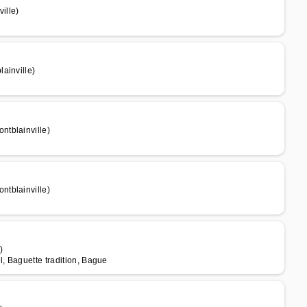
ille)
ainville)
ntblainville)
ntblainville)
)
l, Baguette tradition, Bague