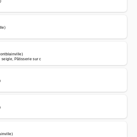
)
le)
ntblainville)
 seigle, Pâtisserie sur c
)
)
inville)