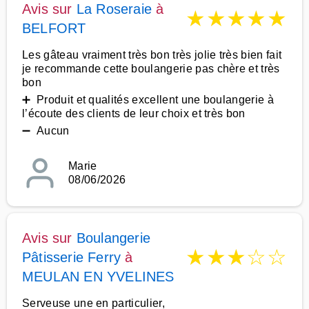
Avis sur
La Roseraie
à
★
★
★
★
★
BELFORT
Les gâteau vraiment très bon très jolie très bien fait
je recommande cette boulangerie pas chère et très
bon
➕ Produit et qualités excellent une boulangerie à
l’écoute des clients de leur choix et très bon
➖ Aucun
Marie
08/06/2026
Avis sur
Boulangerie
★
★
★
☆
☆
Pâtisserie Ferry
à
MEULAN EN YVELINES
Serveuse une en particulier,