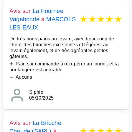
Avis sur
La Fournee
★
★
★
★
★
Vagabonde
à
MARCOLS
LES EAUX
De très bons pains au levain, avec beaucoup de
choix, des brioches excellentes et légères, au
levain également, et de très agréables petites
gâteries.
➕ Pain sur commande à récupérer au fournil, et la
boulangère est adorable.
➖ Aucuns
Siphio
05/10/2025
Avis sur
La Brioche
★
★
★
★
★
Chaude (SARL)
à