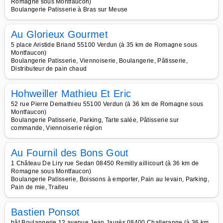
Romagne sous Montfaucon)
Boulangerie Patisserie à Bras sur Meuse
Au Glorieux Gourmet
5 place Aristide Briand 55100 Verdun (à 35 km de Romagne sous
Montfaucon)
Boulangerie Patisserie, Viennoiserie, Boulangerie, Pâtisserie,
Distributeur de pain chaud
Hohweiller Mathieu Et Eric
52 rue Pierre Demathieu 55100 Verdun (à 36 km de Romagne sous
Montfaucon)
Boulangerie Patisserie, Parking, Tarte salée, Pâtisserie sur
commande, Viennoiserie région
Au Fournil des Bons Gout
1 Château De Liry rue Sedan 08450 Remilly aillicourt (à 36 km de
Romagne sous Montfaucon)
Boulangerie Patisserie, Boissons à emporter, Pain au levain, Parking,
Pain de mie, Traiteu
Bastien Ponsot
bât Boulangerie 12 avenue Jean Jaurès 08400 Challerange (à 36 km