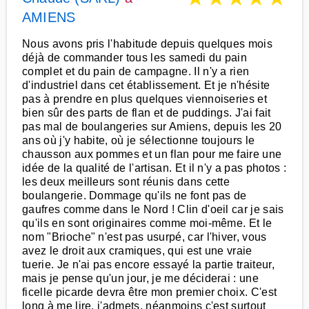
AMIENS
Nous avons pris l'habitude depuis quelques mois
déjà de commander tous les samedi du pain
complet et du pain de campagne. Il n'y a rien
d'industriel dans cet établissement. Et je n'hésite
pas à prendre en plus quelques viennoiseries et
bien sûr des parts de flan et de puddings. J'ai fait
pas mal de boulangeries sur Amiens, depuis les 20
ans où j'y habite, où je sélectionne toujours le
chausson aux pommes et un flan pour me faire une
idée de la qualité de l'artisan. Et il n'y a pas photos :
les deux meilleurs sont réunis dans cette
boulangerie. Dommage qu'ils ne font pas de
gaufres comme dans le Nord ! Clin d'oeil car je sais
qu'ils en sont originaires comme moi-même. Et le
nom "Brioche" n'est pas usurpé, car l'hiver, vous
avez le droit aux cramiques, qui est une vraie
tuerie. Je n'ai pas encore essayé la partie traiteur,
mais je pense qu'un jour, je me déciderai : une
ficelle picarde devra être mon premier choix. C'est
long à me lire, j'admets, néanmoins c'est surtout