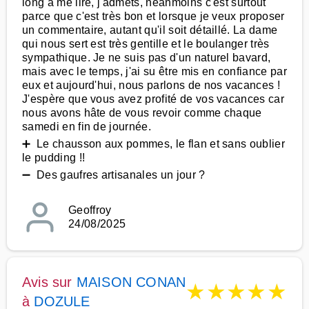
long à me lire, j'admets, néanmoins c'est surtout
parce que c'est très bon et lorsque je veux proposer
un commentaire, autant qu'il soit détaillé. La dame
qui nous sert est très gentille et le boulanger très
sympathique. Je ne suis pas d'un naturel bavard,
mais avec le temps, j'ai su être mis en confiance par
eux et aujourd'hui, nous parlons de nos vacances !
J'espère que vous avez profité de vos vacances car
nous avons hâte de vous revoir comme chaque
samedi en fin de journée.
➕ Le chausson aux pommes, le flan et sans oublier
le pudding !!
➖ Des gaufres artisanales un jour ?
Geoffroy
24/08/2025
Avis sur
MAISON CONAN
★
★
★
★
★
à
DOZULE