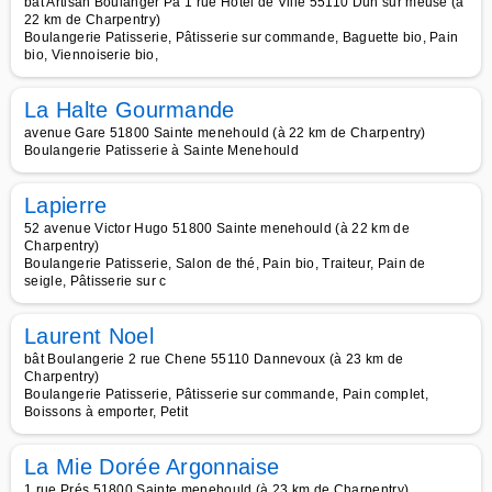
bât Artisan Boulanger Pa 1 rue Hôtel de Ville 55110 Dun sur meuse (à
22 km de Charpentry)
Boulangerie Patisserie, Pâtisserie sur commande, Baguette bio, Pain
bio, Viennoiserie bio,
La Halte Gourmande
avenue Gare 51800 Sainte menehould (à 22 km de Charpentry)
Boulangerie Patisserie à Sainte Menehould
Lapierre
52 avenue Victor Hugo 51800 Sainte menehould (à 22 km de
Charpentry)
Boulangerie Patisserie, Salon de thé, Pain bio, Traiteur, Pain de
seigle, Pâtisserie sur c
Laurent Noel
bât Boulangerie 2 rue Chene 55110 Dannevoux (à 23 km de
Charpentry)
Boulangerie Patisserie, Pâtisserie sur commande, Pain complet,
Boissons à emporter, Petit
La Mie Dorée Argonnaise
1 rue Prés 51800 Sainte menehould (à 23 km de Charpentry)