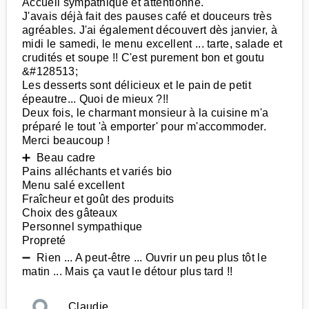
Accueil sympathique et attentionné.
J'avais déjà fait des pauses café et douceurs très
agréables. J'ai également découvert dès janvier, à
midi le samedi, le menu excellent ... tarte, salade et
crudités et soupe !! C'est purement bon et goutu
&#128513;
Les desserts sont délicieux et le pain de petit
épeautre... Quoi de mieux ?!!
Deux fois, le charmant monsieur à la cuisine m'a
préparé le tout 'à emporter' pour m'accommoder.
Merci beaucoup !
➕ Beau cadre
Pains alléchants et variés bio
Menu salé excellent
Fraîcheur et goût des produits
Choix des gâteaux
Personnel sympathique
Propreté
➖ Rien ... A peut-être ... Ouvrir un peu plus tôt le
matin ... Mais ça vaut le détour plus tard !!
Claudie