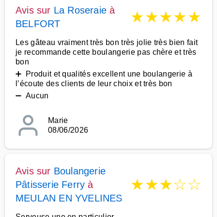
Avis sur
La Roseraie
à
★
★
★
★
★
BELFORT
Les gâteau vraiment très bon très jolie très bien fait
je recommande cette boulangerie pas chère et très
bon
➕ Produit et qualités excellent une boulangerie à
l’écoute des clients de leur choix et très bon
➖ Aucun
Marie
08/06/2026
Avis sur
Boulangerie
★
★
★
☆
☆
Pâtisserie Ferry
à
MEULAN EN YVELINES
Serveuse une en particulier,