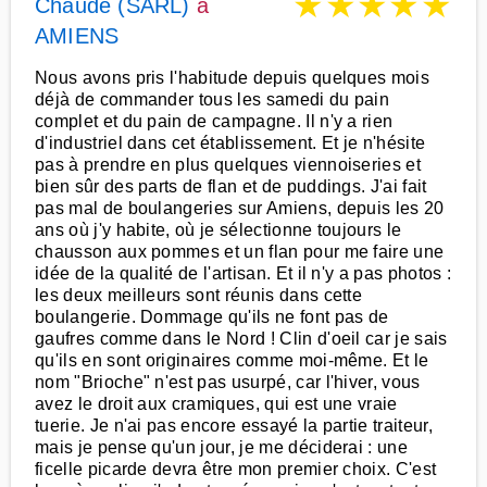
★
★
★
★
★
Chaude (SARL)
à
AMIENS
Nous avons pris l'habitude depuis quelques mois
déjà de commander tous les samedi du pain
complet et du pain de campagne. Il n'y a rien
d'industriel dans cet établissement. Et je n'hésite
pas à prendre en plus quelques viennoiseries et
bien sûr des parts de flan et de puddings. J'ai fait
pas mal de boulangeries sur Amiens, depuis les 20
ans où j'y habite, où je sélectionne toujours le
chausson aux pommes et un flan pour me faire une
idée de la qualité de l'artisan. Et il n'y a pas photos :
les deux meilleurs sont réunis dans cette
boulangerie. Dommage qu'ils ne font pas de
gaufres comme dans le Nord ! Clin d'oeil car je sais
qu'ils en sont originaires comme moi-même. Et le
nom "Brioche" n'est pas usurpé, car l'hiver, vous
avez le droit aux cramiques, qui est une vraie
tuerie. Je n'ai pas encore essayé la partie traiteur,
mais je pense qu'un jour, je me déciderai : une
ficelle picarde devra être mon premier choix. C'est