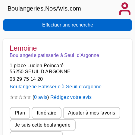
Boulangeries.NosAvis.com
Effectuer une recherche
Lemoine
Boulangerie patisserie à Seuil d'Argonne
1 place Lucien Poincaré
55250 SEUIL D ARGONNE
03 29 75 14 20
Boulangerie Patisserie à Seuil d'Argonne
☆
☆
☆
☆
☆
(
0 avis
)
Rédigez votre avis
Plan
Itinéraire
Ajouter à mes favoris
Je suis cette boulangerie