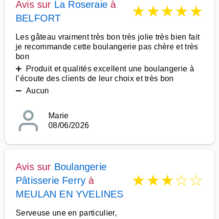
Avis sur
La Roseraie
à
★
★
★
★
★
BELFORT
Les gâteau vraiment très bon très jolie très bien fait
je recommande cette boulangerie pas chère et très
bon
➕ Produit et qualités excellent une boulangerie à
l’écoute des clients de leur choix et très bon
➖ Aucun
Marie
08/06/2026
Avis sur
Boulangerie
★
★
★
☆
☆
Pâtisserie Ferry
à
MEULAN EN YVELINES
Serveuse une en particulier,