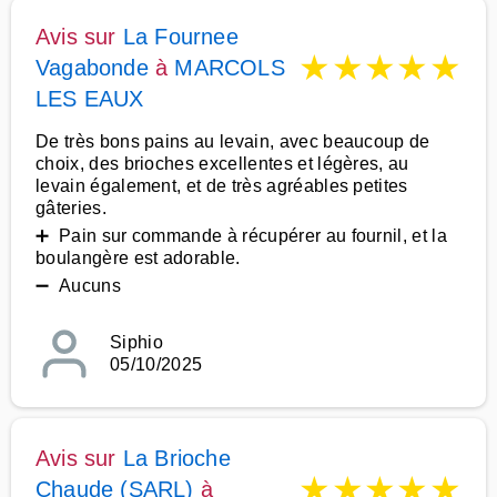
Avis sur
La Fournee
★
★
★
★
★
Vagabonde
à
MARCOLS
LES EAUX
De très bons pains au levain, avec beaucoup de
choix, des brioches excellentes et légères, au
levain également, et de très agréables petites
gâteries.
➕ Pain sur commande à récupérer au fournil, et la
boulangère est adorable.
➖ Aucuns
Siphio
05/10/2025
Avis sur
La Brioche
★
★
★
★
★
Chaude (SARL)
à