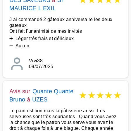
★
★
★
★
★
DES SAVEURS
à
ST
MAURICE L EXIL
J ai commandé 2 gâteaux anniversaire les deux
gateaux
Ont fait l'unanimité de mes invités
➕ Léger très frais et délicieux
➖ Aucun
Vivi38
09/07/2025
Avis sur
Quante Quante
★
★
★
★
★
Bruno
à
UZES
Le pain est bon mais la pâtisserie aussi. Les
serveuses sont très souriantes . Quand vous avez
la chance que le patron vous serve vous avez le
droit à chaque fois à une blague. Chaque année