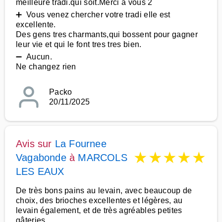
meilleure tradi.qui soit.Merci a vous 2
➕ Vous venez chercher votre tradi elle est
excellente.
Des gens tres charmants,qui bossent pour gagner
leur vie et qui le font tres tres bien.
➖ Aucun.
Ne changez rien
Packo
20/11/2025
Avis sur
La Fournee
★
★
★
★
★
Vagabonde
à
MARCOLS
LES EAUX
De très bons pains au levain, avec beaucoup de
choix, des brioches excellentes et légères, au
levain également, et de très agréables petites
gâteries.