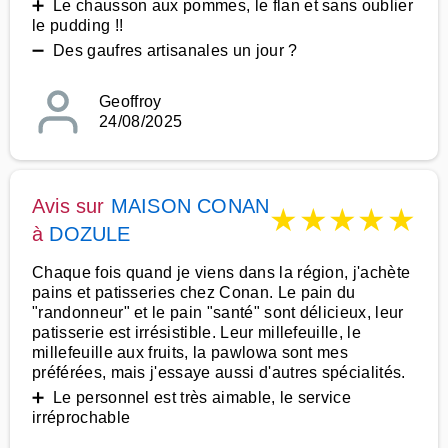
➕ Le chausson aux pommes, le flan et sans oublier
le pudding !!
➖ Des gaufres artisanales un jour ?
Geoffroy
24/08/2025
Avis sur
MAISON CONAN
★
★
★
★
★
à
DOZULE
Chaque fois quand je viens dans la région, j'achète
pains et patisseries chez Conan. Le pain du
"randonneur" et le pain "santé" sont délicieux, leur
patisserie est irrésistible. Leur millefeuille, le
millefeuille aux fruits, la pawlowa sont mes
préférées, mais j'essaye aussi d'autres spécialités.
➕ Le personnel est très aimable, le service
irréprochable