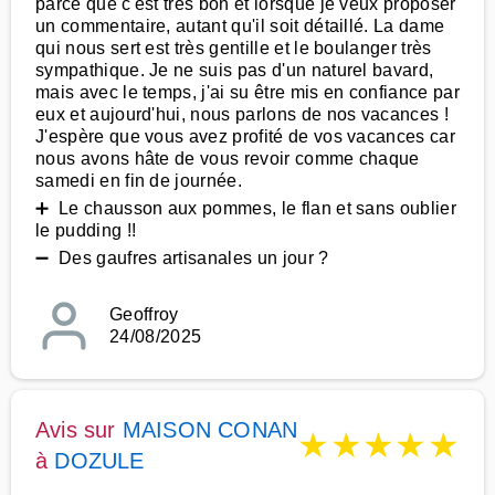
parce que c'est très bon et lorsque je veux proposer
un commentaire, autant qu'il soit détaillé. La dame
qui nous sert est très gentille et le boulanger très
sympathique. Je ne suis pas d'un naturel bavard,
mais avec le temps, j'ai su être mis en confiance par
eux et aujourd'hui, nous parlons de nos vacances !
J'espère que vous avez profité de vos vacances car
nous avons hâte de vous revoir comme chaque
samedi en fin de journée.
➕ Le chausson aux pommes, le flan et sans oublier
le pudding !!
➖ Des gaufres artisanales un jour ?
Geoffroy
24/08/2025
Avis sur
MAISON CONAN
★
★
★
★
★
à
DOZULE