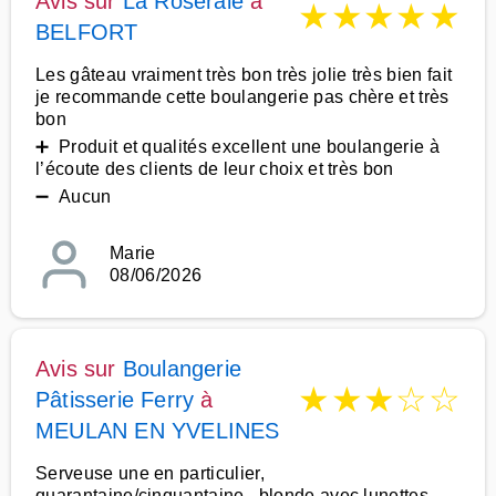
Avis sur
La Roseraie
à
★
★
★
★
★
BELFORT
Les gâteau vraiment très bon très jolie très bien fait
je recommande cette boulangerie pas chère et très
bon
➕ Produit et qualités excellent une boulangerie à
l’écoute des clients de leur choix et très bon
➖ Aucun
Marie
08/06/2026
Avis sur
Boulangerie
★
★
★
☆
☆
Pâtisserie Ferry
à
MEULAN EN YVELINES
Serveuse une en particulier,
quarantaine/cinquantaine , blonde avec lunettes.