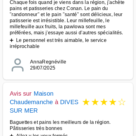
Chaque fois quand je viens dans la région, j'achète
pains et patisseries chez Conan. Le pain du
"randonneur" et le pain "santé" sont délicieux, leur
patisserie est irrésistible. Leur millefeuille, le
millefeuille aux fruits, la pawlowa sont mes
préférées, mais j'essaye aussi d'autres spécialités.
➕ Le personnel est très aimable, le service
irréprochable
AnnaRegnéville
29/07/2025
Avis sur
Maison
★
★
★
★
☆
Chaudemanche
à
DIVES
SUR MER
Baguettes et pains les meilleurs de la région.
Pâtisseries très bonnes
➕ Allez y les yeux fermés