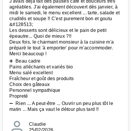
J'avais déjà fait des pauses café et douceurs très
agréables. J'ai également découvert dès janvier, à
midi le samedi, le menu excellent ... tarte, salade et
crudités et soupe !! C'est purement bon et goutu
&#128513;
Les desserts sont délicieux et le pain de petit
épeautre... Quoi de mieux ?!!
Deux fois, le charmant monsieur à la cuisine m'a
préparé le tout 'à emporter' pour m'accommoder.
Merci beaucoup !
➕ Beau cadre
Pains alléchants et variés bio
Menu salé excellent
Fraîcheur et goût des produits
Choix des gâteaux
Personnel sympathique
Propreté
➖ Rien ... A peut-être ... Ouvrir un peu plus tôt le
matin ... Mais ça vaut le détour plus tard !!
Claudie
25/02/2026