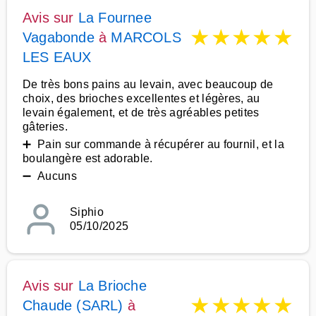
Avis sur
La Fournee
★
★
★
★
★
Vagabonde
à
MARCOLS
LES EAUX
De très bons pains au levain, avec beaucoup de
choix, des brioches excellentes et légères, au
levain également, et de très agréables petites
gâteries.
➕ Pain sur commande à récupérer au fournil, et la
boulangère est adorable.
➖ Aucuns
Siphio
05/10/2025
Avis sur
La Brioche
★
★
★
★
★
Chaude (SARL)
à