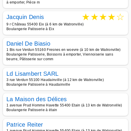
à emporter, Pièce m
★
★
★
★
☆
Jacquin Denis
9 r Château 55400 Eix (à 6 km de Watronville)
Boulangerie Patisserie à Eix
Daniel De Biasio
1 Bis rue Verdun 55160 Fresnes en woevre (à 10 km de Watronville)
Boulangerie Patisserie, Boissons à emporter, Viennoiserie sans
beurre, Pâtisserie sur comm
Ld Lisambert SARL
3 rue Verdun 55100 Haudainville (à 12 km de Watronville)
Boulangerie Patisserie à Haudainville
La Maison des Délices
1 avenue Prud Homme Havette 55400 Etain (à 13 km de Watronville)
Boulangerie Patisserie à étain
Patrice Reiter
1 avenue Prud Homme Havette 55400 Etain (à 13 km de Watronville)