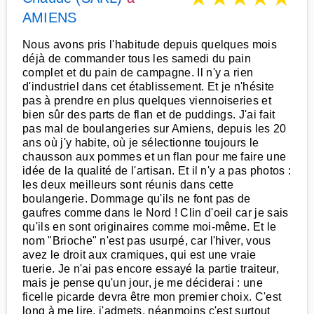
AMIENS
Nous avons pris l'habitude depuis quelques mois
déjà de commander tous les samedi du pain
complet et du pain de campagne. Il n'y a rien
d'industriel dans cet établissement. Et je n'hésite
pas à prendre en plus quelques viennoiseries et
bien sûr des parts de flan et de puddings. J'ai fait
pas mal de boulangeries sur Amiens, depuis les 20
ans où j'y habite, où je sélectionne toujours le
chausson aux pommes et un flan pour me faire une
idée de la qualité de l'artisan. Et il n'y a pas photos :
les deux meilleurs sont réunis dans cette
boulangerie. Dommage qu'ils ne font pas de
gaufres comme dans le Nord ! Clin d'oeil car je sais
qu'ils en sont originaires comme moi-même. Et le
nom "Brioche" n'est pas usurpé, car l'hiver, vous
avez le droit aux cramiques, qui est une vraie
tuerie. Je n'ai pas encore essayé la partie traiteur,
mais je pense qu'un jour, je me déciderai : une
ficelle picarde devra être mon premier choix. C'est
long à me lire, j'admets, néanmoins c'est surtout