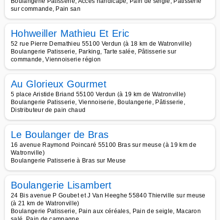
Boulangerie Patisserie, Accès handicapé, Pain de seigle, Pâtisserie
sur commande, Pain san
Hohweiller Mathieu Et Eric
52 rue Pierre Demathieu 55100 Verdun (à 18 km de Watronville)
Boulangerie Patisserie, Parking, Tarte salée, Pâtisserie sur
commande, Viennoiserie région
Au Glorieux Gourmet
5 place Aristide Briand 55100 Verdun (à 19 km de Watronville)
Boulangerie Patisserie, Viennoiserie, Boulangerie, Pâtisserie,
Distributeur de pain chaud
Le Boulanger de Bras
16 avenue Raymond Poincaré 55100 Bras sur meuse (à 19 km de
Watronville)
Boulangerie Patisserie à Bras sur Meuse
Boulangerie Lisambert
24 Bis avenue P Goubet et J Van Heeghe 55840 Thierville sur meuse
(à 21 km de Watronville)
Boulangerie Patisserie, Pain aux céréales, Pain de seigle, Macaron
salé, Pain de campagne,