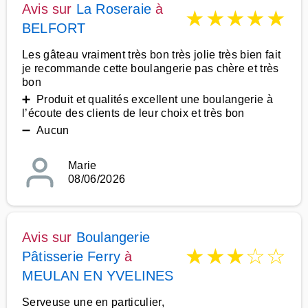
Avis sur
La Roseraie
à
★
★
★
★
★
BELFORT
Les gâteau vraiment très bon très jolie très bien fait
je recommande cette boulangerie pas chère et très
bon
➕ Produit et qualités excellent une boulangerie à
l’écoute des clients de leur choix et très bon
➖ Aucun
Marie
08/06/2026
Avis sur
Boulangerie
★
★
★
☆
☆
Pâtisserie Ferry
à
MEULAN EN YVELINES
Serveuse une en particulier,