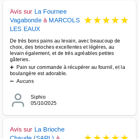
Avis sur
La Fournee
★
★
★
★
★
Vagabonde
à
MARCOLS
LES EAUX
De très bons pains au levain, avec beaucoup de
choix, des brioches excellentes et légères, au
levain également, et de très agréables petites
gâteries.
➕ Pain sur commande à récupérer au fournil, et la
boulangère est adorable.
➖ Aucuns
Siphio
05/10/2025
Avis sur
La Brioche
★
★
★
★
★
Chaude (SARL)
à