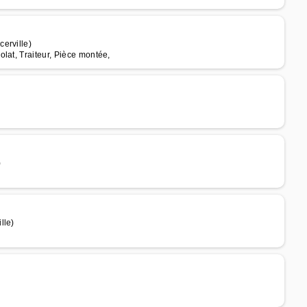
erville)
lat, Traiteur, Pièce montée,
)
lle)