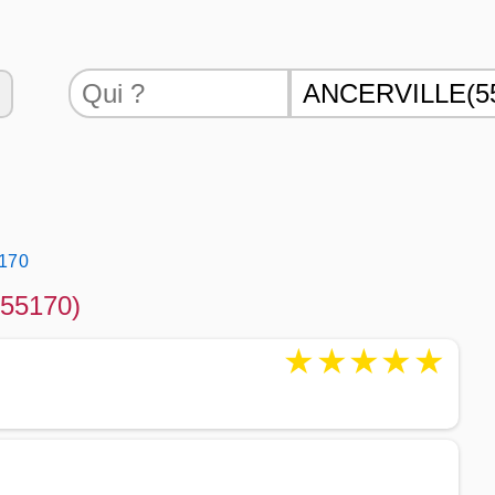
5170
(55170)
★
★
★
★
★