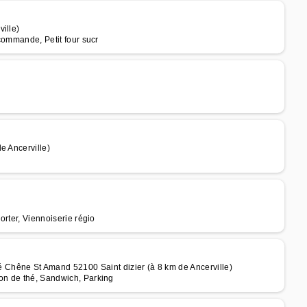
ille)
 commande, Petit four sucr
e Ancerville)
orter, Viennoiserie régio
ne St Amand 52100 Saint dizier (à 8 km de Ancerville)
lon de thé, Sandwich, Parking