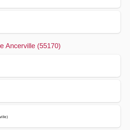
de Ancerville (55170)
ille)