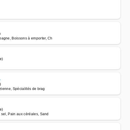
)
pagne, Boissons à emporter, Ch
e)
A
)
zienne, Spécialités de brag
e)
 sel, Pain aux céréales, Sand