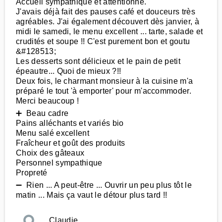
Accueil sympathique et attentionné.
J'avais déjà fait des pauses café et douceurs très
agréables. J'ai également découvert dès janvier, à
midi le samedi, le menu excellent ... tarte, salade et
crudités et soupe !! C'est purement bon et goutu
&#128513;
Les desserts sont délicieux et le pain de petit
épeautre... Quoi de mieux ?!!
Deux fois, le charmant monsieur à la cuisine m'a
préparé le tout 'à emporter' pour m'accommoder.
Merci beaucoup !
➕ Beau cadre
Pains alléchants et variés bio
Menu salé excellent
Fraîcheur et goût des produits
Choix des gâteaux
Personnel sympathique
Propreté
➖ Rien ... A peut-être ... Ouvrir un peu plus tôt le
matin ... Mais ça vaut le détour plus tard !!
Claudie