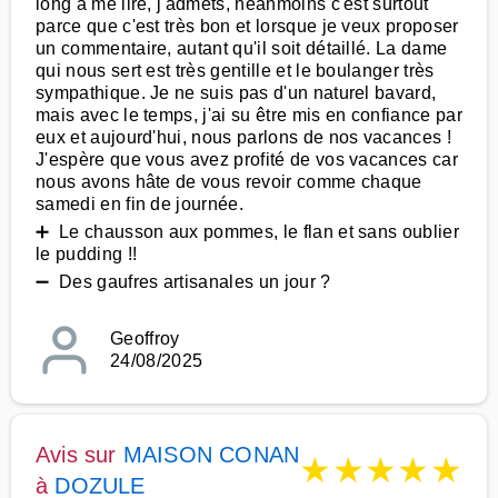
long à me lire, j'admets, néanmoins c'est surtout
parce que c'est très bon et lorsque je veux proposer
un commentaire, autant qu'il soit détaillé. La dame
qui nous sert est très gentille et le boulanger très
sympathique. Je ne suis pas d'un naturel bavard,
mais avec le temps, j'ai su être mis en confiance par
eux et aujourd'hui, nous parlons de nos vacances !
J'espère que vous avez profité de vos vacances car
nous avons hâte de vous revoir comme chaque
samedi en fin de journée.
➕ Le chausson aux pommes, le flan et sans oublier
le pudding !!
➖ Des gaufres artisanales un jour ?
Geoffroy
24/08/2025
Avis sur
MAISON CONAN
★
★
★
★
★
à
DOZULE