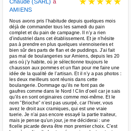
★
★
★
★
★
Chaude (SARL)
à
AMIENS
Nous avons pris l'habitude depuis quelques mois
déjà de commander tous les samedi du pain
complet et du pain de campagne. Il n'y a rien
d'industriel dans cet établissement. Et je n'hésite
pas à prendre en plus quelques viennoiseries et
bien sûr des parts de flan et de puddings. J'ai fait
pas mal de boulangeries sur Amiens, depuis les 20
ans où j'y habite, où je sélectionne toujours le
chausson aux pommes et un flan pour me faire une
idée de la qualité de l'artisan. Et il n'y a pas photos :
les deux meilleurs sont réunis dans cette
boulangerie. Dommage qu'ils ne font pas de
gaufres comme dans le Nord ! Clin d'oeil car je sais
qu'ils en sont originaires comme moi-même. Et le
nom "Brioche" n'est pas usurpé, car l'hiver, vous
avez le droit aux cramiques, qui est une vraie
tuerie. Je n'ai pas encore essayé la partie traiteur,
mais je pense qu'un jour, je me déciderai : une
ficelle picarde devra être mon premier choix. C'est