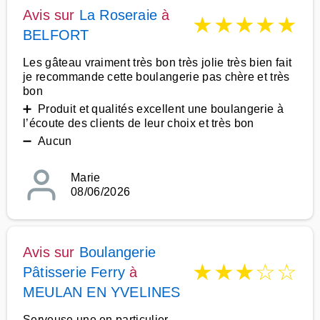
Avis sur
La Roseraie
à
★
★
★
★
★
BELFORT
Les gâteau vraiment très bon très jolie très bien fait
je recommande cette boulangerie pas chère et très
bon
➕ Produit et qualités excellent une boulangerie à
l’écoute des clients de leur choix et très bon
➖ Aucun
Marie
08/06/2026
Avis sur
Boulangerie
★
★
★
☆
☆
Pâtisserie Ferry
à
MEULAN EN YVELINES
Serveuse une en particulier,