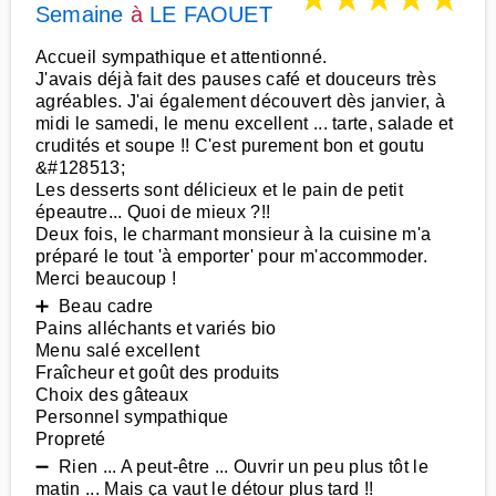
Semaine
à
LE FAOUET
Accueil sympathique et attentionné.
J'avais déjà fait des pauses café et douceurs très
agréables. J'ai également découvert dès janvier, à
midi le samedi, le menu excellent ... tarte, salade et
crudités et soupe !! C'est purement bon et goutu
&#128513;
Les desserts sont délicieux et le pain de petit
épeautre... Quoi de mieux ?!!
Deux fois, le charmant monsieur à la cuisine m'a
préparé le tout 'à emporter' pour m'accommoder.
Merci beaucoup !
➕ Beau cadre
Pains alléchants et variés bio
Menu salé excellent
Fraîcheur et goût des produits
Choix des gâteaux
Personnel sympathique
Propreté
➖ Rien ... A peut-être ... Ouvrir un peu plus tôt le
matin ... Mais ça vaut le détour plus tard !!