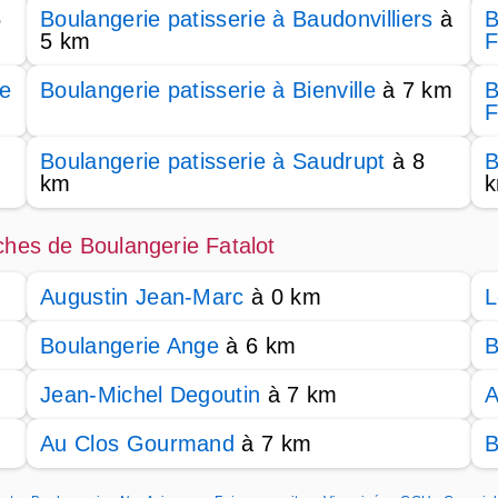
5
Boulangerie patisserie à Baudonvilliers
à
B
5 km
F
le
Boulangerie patisserie à Bienville
à 7 km
B
F
Boulangerie patisserie à Saudrupt
à 8
B
km
ches de Boulangerie Fatalot
Augustin Jean-Marc
à 0 km
L
Boulangerie Ange
à 6 km
B
Jean-Michel Degoutin
à 7 km
A
Au Clos Gourmand
à 7 km
B