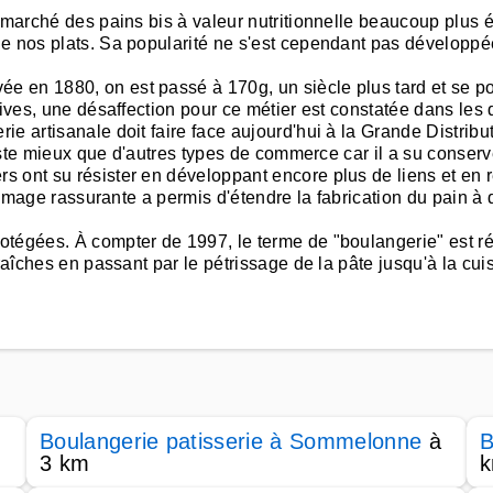
e marché des pains bis à valeur nutritionnelle beaucoup plus
de nos plats. Sa popularité ne s'est cependant pas développ
e en 1880, on est passé à 170g, un siècle plus tard et se 
atives, une désaffection pour ce métier est constatée dans l
e artisanale doit faire face aujourd'hui à la Grande Distribu
iste mieux que d'autres types de commerce car il a su conserver
s ont su résister en développant encore plus de liens et en 
e image rassurante a permis d'étendre la fabrication du pain à 
otégées. À compter de 1997, le terme de "boulangerie" est ré
raîches en passant par le pétrissage de la pâte jusqu'à la cui
Boulangerie patisserie à Sommelonne
à
B
3 km