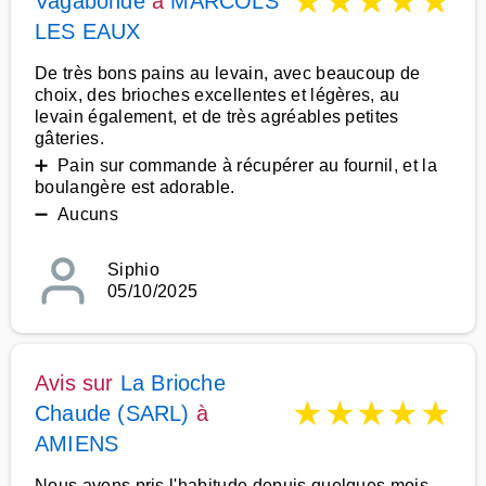
★
★
★
★
★
Vagabonde
à
MARCOLS
LES EAUX
De très bons pains au levain, avec beaucoup de
choix, des brioches excellentes et légères, au
levain également, et de très agréables petites
gâteries.
➕ Pain sur commande à récupérer au fournil, et la
boulangère est adorable.
➖ Aucuns
Siphio
05/10/2025
Avis sur
La Brioche
★
★
★
★
★
Chaude (SARL)
à
AMIENS
Nous avons pris l'habitude depuis quelques mois