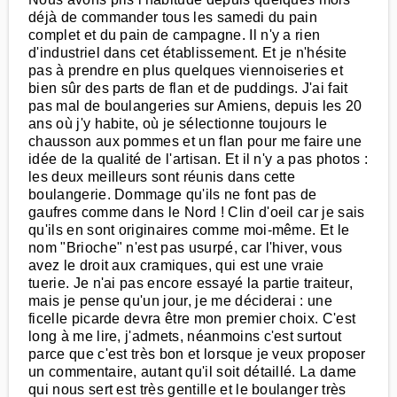
déjà de commander tous les samedi du pain
complet et du pain de campagne. Il n'y a rien
d'industriel dans cet établissement. Et je n'hésite
pas à prendre en plus quelques viennoiseries et
bien sûr des parts de flan et de puddings. J'ai fait
pas mal de boulangeries sur Amiens, depuis les 20
ans où j'y habite, où je sélectionne toujours le
chausson aux pommes et un flan pour me faire une
idée de la qualité de l'artisan. Et il n'y a pas photos :
les deux meilleurs sont réunis dans cette
boulangerie. Dommage qu'ils ne font pas de
gaufres comme dans le Nord ! Clin d'oeil car je sais
qu'ils en sont originaires comme moi-même. Et le
nom "Brioche" n'est pas usurpé, car l'hiver, vous
avez le droit aux cramiques, qui est une vraie
tuerie. Je n'ai pas encore essayé la partie traiteur,
mais je pense qu'un jour, je me déciderai : une
ficelle picarde devra être mon premier choix. C'est
long à me lire, j'admets, néanmoins c'est surtout
parce que c'est très bon et lorsque je veux proposer
un commentaire, autant qu'il soit détaillé. La dame
qui nous sert est très gentille et le boulanger très