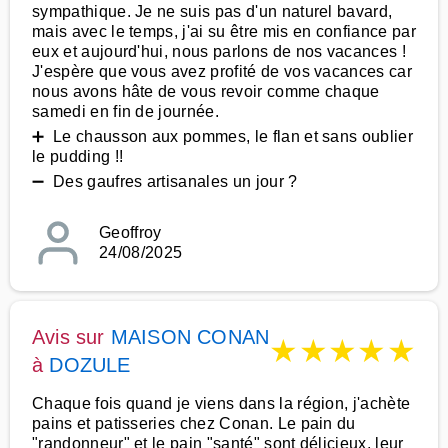
sympathique. Je ne suis pas d'un naturel bavard,
mais avec le temps, j'ai su être mis en confiance par
eux et aujourd'hui, nous parlons de nos vacances !
J'espère que vous avez profité de vos vacances car
nous avons hâte de vous revoir comme chaque
samedi en fin de journée.
➕ Le chausson aux pommes, le flan et sans oublier
le pudding !!
➖ Des gaufres artisanales un jour ?
Geoffroy
24/08/2025
Avis sur
MAISON CONAN
★
★
★
★
★
à
DOZULE
Chaque fois quand je viens dans la région, j'achète
pains et patisseries chez Conan. Le pain du
"randonneur" et le pain "santé" sont délicieux, leur