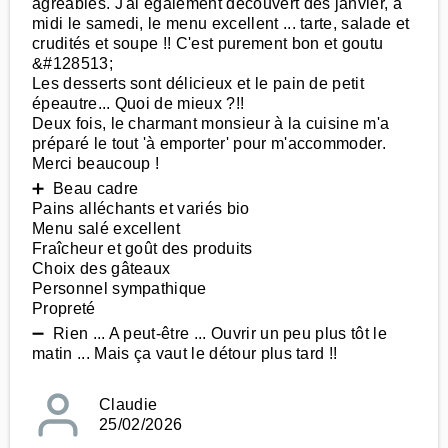
agréables. J'ai également découvert dès janvier, à
midi le samedi, le menu excellent ... tarte, salade et
crudités et soupe !! C'est purement bon et goutu
&#128513;
Les desserts sont délicieux et le pain de petit
épeautre... Quoi de mieux ?!!
Deux fois, le charmant monsieur à la cuisine m'a
préparé le tout 'à emporter' pour m'accommoder.
Merci beaucoup !
➕ Beau cadre
Pains alléchants et variés bio
Menu salé excellent
Fraîcheur et goût des produits
Choix des gâteaux
Personnel sympathique
Propreté
➖ Rien ... A peut-être ... Ouvrir un peu plus tôt le
matin ... Mais ça vaut le détour plus tard !!
Claudie
25/02/2026