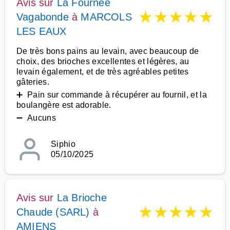
Avis sur
La Fournee
★
★
★
★
★
Vagabonde
à
MARCOLS
LES EAUX
De très bons pains au levain, avec beaucoup de
choix, des brioches excellentes et légères, au
levain également, et de très agréables petites
gâteries.
➕ Pain sur commande à récupérer au fournil, et la
boulangère est adorable.
➖ Aucuns
Siphio
05/10/2025
Avis sur
La Brioche
★
★
★
★
★
Chaude (SARL)
à
AMIENS