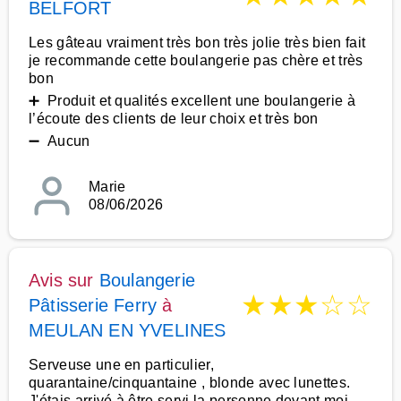
BELFORT
Les gâteau vraiment très bon très jolie très bien fait
je recommande cette boulangerie pas chère et très
bon
➕ Produit et qualités excellent une boulangerie à
l’écoute des clients de leur choix et très bon
➖ Aucun
Marie
08/06/2026
Avis sur
Boulangerie
★
★
★
☆
☆
Pâtisserie Ferry
à
MEULAN EN YVELINES
Serveuse une en particulier,
quarantaine/cinquantaine , blonde avec lunettes.
J'étais arrivé à être servi la personne devant moi,