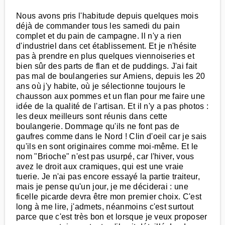
Nous avons pris l'habitude depuis quelques mois
déjà de commander tous les samedi du pain
complet et du pain de campagne. Il n'y a rien
d'industriel dans cet établissement. Et je n'hésite
pas à prendre en plus quelques viennoiseries et
bien sûr des parts de flan et de puddings. J'ai fait
pas mal de boulangeries sur Amiens, depuis les 20
ans où j'y habite, où je sélectionne toujours le
chausson aux pommes et un flan pour me faire une
idée de la qualité de l'artisan. Et il n'y a pas photos :
les deux meilleurs sont réunis dans cette
boulangerie. Dommage qu'ils ne font pas de
gaufres comme dans le Nord ! Clin d'oeil car je sais
qu'ils en sont originaires comme moi-même. Et le
nom "Brioche" n'est pas usurpé, car l'hiver, vous
avez le droit aux cramiques, qui est une vraie
tuerie. Je n'ai pas encore essayé la partie traiteur,
mais je pense qu'un jour, je me déciderai : une
ficelle picarde devra être mon premier choix. C'est
long à me lire, j'admets, néanmoins c'est surtout
parce que c'est très bon et lorsque je veux proposer