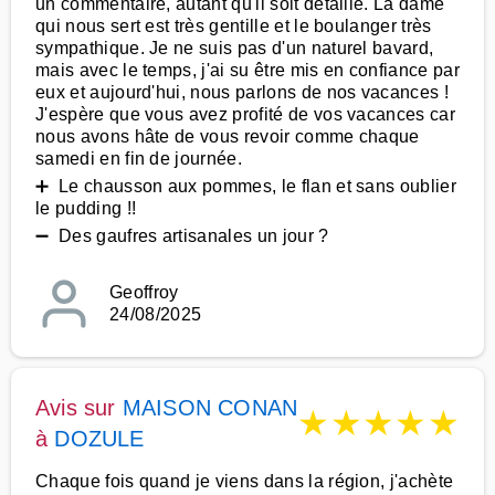
un commentaire, autant qu'il soit détaillé. La dame
qui nous sert est très gentille et le boulanger très
sympathique. Je ne suis pas d'un naturel bavard,
mais avec le temps, j'ai su être mis en confiance par
eux et aujourd'hui, nous parlons de nos vacances !
J'espère que vous avez profité de vos vacances car
nous avons hâte de vous revoir comme chaque
samedi en fin de journée.
➕ Le chausson aux pommes, le flan et sans oublier
le pudding !!
➖ Des gaufres artisanales un jour ?
Geoffroy
24/08/2025
Avis sur
MAISON CONAN
★
★
★
★
★
à
DOZULE
Chaque fois quand je viens dans la région, j'achète