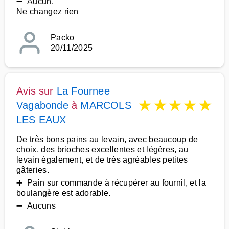
➖ Aucun.
Ne changez rien
Packo
20/11/2025
Avis sur
La Fournee
★
★
★
★
★
Vagabonde
à
MARCOLS
LES EAUX
De très bons pains au levain, avec beaucoup de
choix, des brioches excellentes et légères, au
levain également, et de très agréables petites
gâteries.
➕ Pain sur commande à récupérer au fournil, et la
boulangère est adorable.
➖ Aucuns