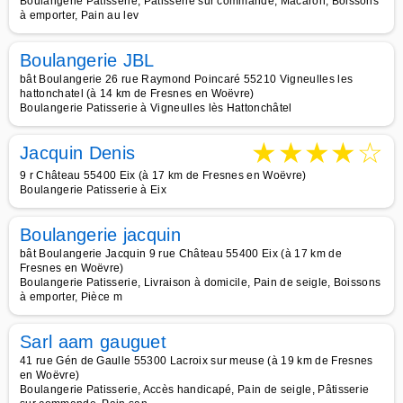
Boulangerie Patisserie, Pâtisserie sur commande, Macaron, Boissons
à emporter, Pain au lev
Boulangerie JBL
bât Boulangerie 26 rue Raymond Poincaré 55210 Vigneulles les
hattonchatel (à 14 km de Fresnes en Woëvre)
Boulangerie Patisserie à Vigneulles lès Hattonchâtel
★
★
★
★
☆
Jacquin Denis
9 r Château 55400 Eix (à 17 km de Fresnes en Woëvre)
Boulangerie Patisserie à Eix
Boulangerie jacquin
bât Boulangerie Jacquin 9 rue Château 55400 Eix (à 17 km de
Fresnes en Woëvre)
Boulangerie Patisserie, Livraison à domicile, Pain de seigle, Boissons
à emporter, Pièce m
Sarl aam gauguet
41 rue Gén de Gaulle 55300 Lacroix sur meuse (à 19 km de Fresnes
en Woëvre)
Boulangerie Patisserie, Accès handicapé, Pain de seigle, Pâtisserie