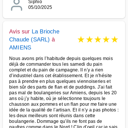
Siphio
05/10/2025
Avis sur
La Brioche
★
★
★
★
★
Chaude (SARL)
à
AMIENS
Nous avons pris l'habitude depuis quelques mois
déjà de commander tous les samedi du pain
complet et du pain de campagne. Il n'y a rien
d'industriel dans cet établissement. Et je n'hésite
pas à prendre en plus quelques viennoiseries et
bien sûr des parts de flan et de puddings. J'ai fait
pas mal de boulangeries sur Amiens, depuis les 20
ans où j'y habite, où je sélectionne toujours le
chausson aux pommes et un flan pour me faire une
idée de la qualité de l'artisan. Et il n'y a pas photos :
les deux meilleurs sont réunis dans cette
boulangerie. Dommage qu'ils ne font pas de
gaufres comme dans le Nord ! Clin d'oeil car je sais