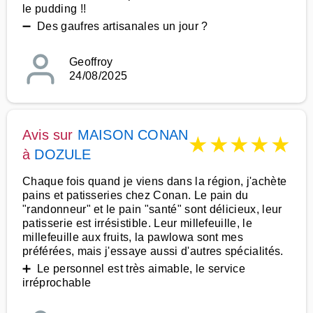
le pudding !!
➖ Des gaufres artisanales un jour ?
Geoffroy
24/08/2025
Avis sur
MAISON CONAN
★
★
★
★
★
à
DOZULE
Chaque fois quand je viens dans la région, j'achète
pains et patisseries chez Conan. Le pain du
"randonneur" et le pain "santé" sont délicieux, leur
patisserie est irrésistible. Leur millefeuille, le
millefeuille aux fruits, la pawlowa sont mes
préférées, mais j'essaye aussi d'autres spécialités.
➕ Le personnel est très aimable, le service
irréprochable