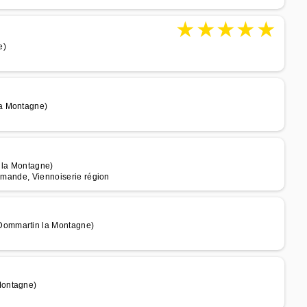
★
★
★
★
★
e)
la Montagne)
 la Montagne)
ommande, Viennoiserie région
Dommartin la Montagne)
Montagne)