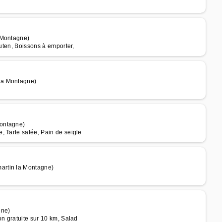
 Montagne)
luten, Boissons à emporter,
la Montagne)
Montagne)
, Tarte salée, Pain de seigle
artin la Montagne)
gne)
on gratuite sur 10 km, Salad