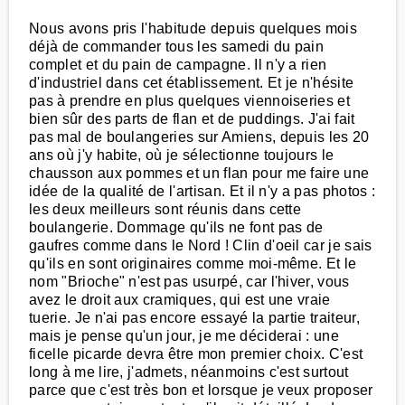
Nous avons pris l'habitude depuis quelques mois
déjà de commander tous les samedi du pain
complet et du pain de campagne. Il n'y a rien
d'industriel dans cet établissement. Et je n'hésite
pas à prendre en plus quelques viennoiseries et
bien sûr des parts de flan et de puddings. J'ai fait
pas mal de boulangeries sur Amiens, depuis les 20
ans où j'y habite, où je sélectionne toujours le
chausson aux pommes et un flan pour me faire une
idée de la qualité de l'artisan. Et il n'y a pas photos :
les deux meilleurs sont réunis dans cette
boulangerie. Dommage qu'ils ne font pas de
gaufres comme dans le Nord ! Clin d'oeil car je sais
qu'ils en sont originaires comme moi-même. Et le
nom "Brioche" n'est pas usurpé, car l'hiver, vous
avez le droit aux cramiques, qui est une vraie
tuerie. Je n'ai pas encore essayé la partie traiteur,
mais je pense qu'un jour, je me déciderai : une
ficelle picarde devra être mon premier choix. C'est
long à me lire, j'admets, néanmoins c'est surtout
parce que c'est très bon et lorsque je veux proposer