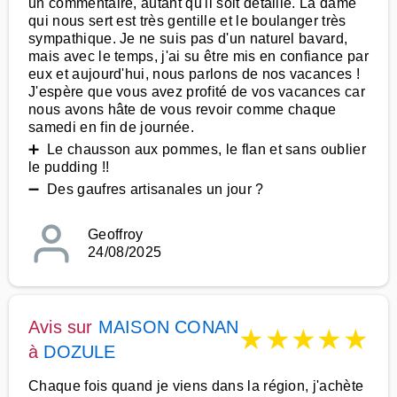
un commentaire, autant qu'il soit détaillé. La dame
qui nous sert est très gentille et le boulanger très
sympathique. Je ne suis pas d'un naturel bavard,
mais avec le temps, j'ai su être mis en confiance par
eux et aujourd'hui, nous parlons de nos vacances !
J'espère que vous avez profité de vos vacances car
nous avons hâte de vous revoir comme chaque
samedi en fin de journée.
➕ Le chausson aux pommes, le flan et sans oublier
le pudding !!
➖ Des gaufres artisanales un jour ?
Geoffroy
24/08/2025
Avis sur
MAISON CONAN
★
★
★
★
★
à
DOZULE
Chaque fois quand je viens dans la région, j'achète