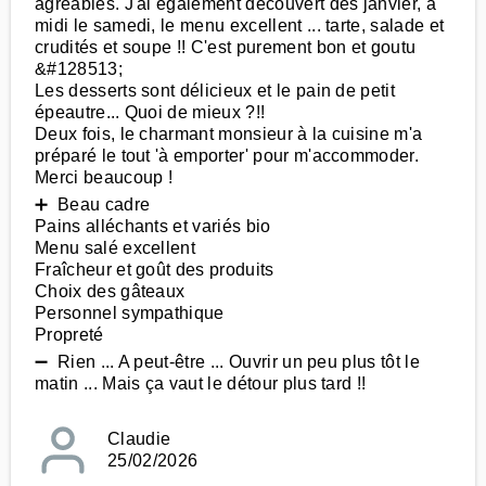
agréables. J'ai également découvert dès janvier, à
midi le samedi, le menu excellent ... tarte, salade et
crudités et soupe !! C'est purement bon et goutu
&#128513;
Les desserts sont délicieux et le pain de petit
épeautre... Quoi de mieux ?!!
Deux fois, le charmant monsieur à la cuisine m'a
préparé le tout 'à emporter' pour m'accommoder.
Merci beaucoup !
➕ Beau cadre
Pains alléchants et variés bio
Menu salé excellent
Fraîcheur et goût des produits
Choix des gâteaux
Personnel sympathique
Propreté
➖ Rien ... A peut-être ... Ouvrir un peu plus tôt le
matin ... Mais ça vaut le détour plus tard !!
Claudie
25/02/2026