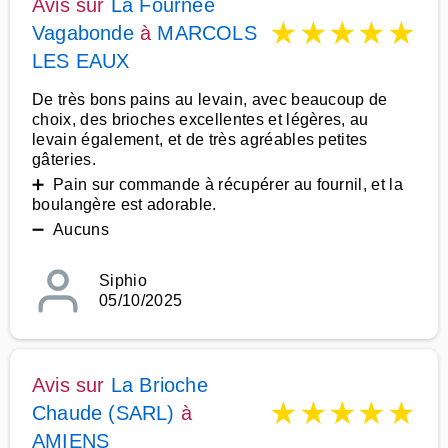
Avis sur
La Fournee
★
★
★
★
★
Vagabonde
à
MARCOLS
LES EAUX
De très bons pains au levain, avec beaucoup de
choix, des brioches excellentes et légères, au
levain également, et de très agréables petites
gâteries.
➕ Pain sur commande à récupérer au fournil, et la
boulangère est adorable.
➖ Aucuns
Siphio
05/10/2025
Avis sur
La Brioche
★
★
★
★
★
Chaude (SARL)
à
AMIENS