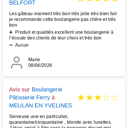
BELFORT
Les gâteau vraiment très bon très jolie très bien fait
je recommande cette boulangerie pas chère et très
bon
➕ Produit et qualités excellent une boulangerie à
l’écoute des clients de leur choix et très bon
➖ Aucun
Marie
08/06/2026
Avis sur
Boulangerie
★
★
★
☆
☆
Pâtisserie Ferry
à
MEULAN EN YVELINES
Serveuse une en particulier,
quarantaine/cinquantaine , blonde avec lunettes.
J'étais arrivé à être servi la personne devant moi,