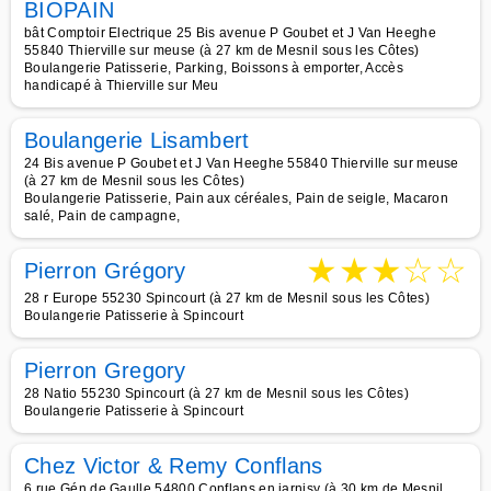
BIOPAIN
bât Comptoir Electrique 25 Bis avenue P Goubet et J Van Heeghe
55840 Thierville sur meuse (à 27 km de Mesnil sous les Côtes)
Boulangerie Patisserie, Parking, Boissons à emporter, Accès
handicapé à Thierville sur Meu
Boulangerie Lisambert
24 Bis avenue P Goubet et J Van Heeghe 55840 Thierville sur meuse
(à 27 km de Mesnil sous les Côtes)
Boulangerie Patisserie, Pain aux céréales, Pain de seigle, Macaron
salé, Pain de campagne,
★
★
★
☆
☆
Pierron Grégory
28 r Europe 55230 Spincourt (à 27 km de Mesnil sous les Côtes)
Boulangerie Patisserie à Spincourt
Pierron Gregory
28 Natio 55230 Spincourt (à 27 km de Mesnil sous les Côtes)
Boulangerie Patisserie à Spincourt
Chez Victor & Remy Conflans
6 rue Gén de Gaulle 54800 Conflans en jarnisy (à 30 km de Mesnil