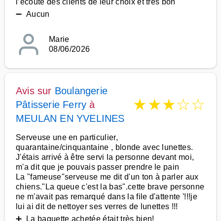
l’écoute des clients de leur choix et très bon
➖ Aucun
Marie
08/06/2026
Avis sur
Boulangerie
★
★
★
☆
☆
Pâtisserie Ferry
à
MEULAN EN YVELINES
Serveuse une en particulier,
quarantaine/cinquantaine , blonde avec lunettes.
J'étais arrivé à être servi la personne devant moi,
m'a dit que je pouvais passer prendre le pain
La "fameuse"serveuse me dit d'un ton à parler aux
chiens."La queue c'est la bas".cette brave personne
ne m'avait pas remarqué dans la file d'attente '!!!je
lui ai dit de nettoyer ses verres de lunettes !!!
➕ La baguette achetée était très bien!