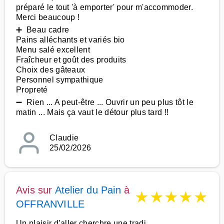
préparé le tout 'à emporter' pour m'accommoder.
Merci beaucoup !
➕ Beau cadre
Pains alléchants et variés bio
Menu salé excellent
Fraîcheur et goût des produits
Choix des gâteaux
Personnel sympathique
Propreté
➖ Rien ... A peut-être ... Ouvrir un peu plus tôt le
matin ... Mais ça vaut le détour plus tard !!
Claudie
25/02/2026
Avis sur
Atelier du Pain
à
★
★
★
★
★
OFFRANVILLE
Un plaisir d’aller cherchre une tradi.