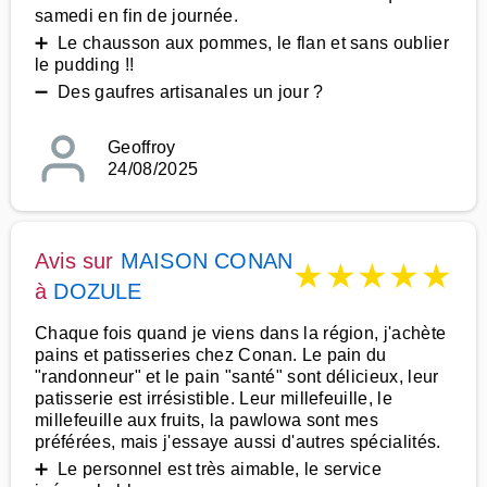
samedi en fin de journée.
➕ Le chausson aux pommes, le flan et sans oublier
le pudding !!
➖ Des gaufres artisanales un jour ?
Geoffroy
24/08/2025
Avis sur
MAISON CONAN
★
★
★
★
★
à
DOZULE
Chaque fois quand je viens dans la région, j'achète
pains et patisseries chez Conan. Le pain du
"randonneur" et le pain "santé" sont délicieux, leur
patisserie est irrésistible. Leur millefeuille, le
millefeuille aux fruits, la pawlowa sont mes
préférées, mais j'essaye aussi d'autres spécialités.
➕ Le personnel est très aimable, le service