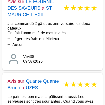
Avis sur
LE FOURNIL
★
★
★
★
★
DES SAVEURS
à
ST
MAURICE L EXIL
J ai commandé 2 gâteaux anniversaire les deux
gateaux
Ont fait l'unanimité de mes invités
➕ Léger très frais et délicieux
➖ Aucun
Vivi38
09/07/2025
Avis sur
Quante Quante
★
★
★
★
★
Bruno
à
UZES
Le pain est bon mais la pâtisserie aussi. Les
serveuses sont très souriantes . Quand vous avez