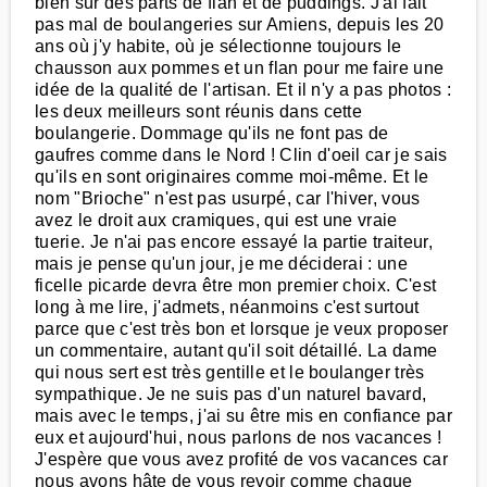
bien sûr des parts de flan et de puddings. J'ai fait
pas mal de boulangeries sur Amiens, depuis les 20
ans où j'y habite, où je sélectionne toujours le
chausson aux pommes et un flan pour me faire une
idée de la qualité de l'artisan. Et il n'y a pas photos :
les deux meilleurs sont réunis dans cette
boulangerie. Dommage qu'ils ne font pas de
gaufres comme dans le Nord ! Clin d'oeil car je sais
qu'ils en sont originaires comme moi-même. Et le
nom "Brioche" n'est pas usurpé, car l'hiver, vous
avez le droit aux cramiques, qui est une vraie
tuerie. Je n'ai pas encore essayé la partie traiteur,
mais je pense qu'un jour, je me déciderai : une
ficelle picarde devra être mon premier choix. C'est
long à me lire, j'admets, néanmoins c'est surtout
parce que c'est très bon et lorsque je veux proposer
un commentaire, autant qu'il soit détaillé. La dame
qui nous sert est très gentille et le boulanger très
sympathique. Je ne suis pas d'un naturel bavard,
mais avec le temps, j'ai su être mis en confiance par
eux et aujourd'hui, nous parlons de nos vacances !
J'espère que vous avez profité de vos vacances car
nous avons hâte de vous revoir comme chaque