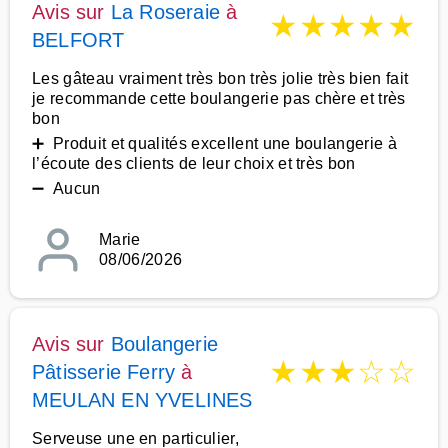
Avis sur
La Roseraie
à
★
★
★
★
★
BELFORT
Les gâteau vraiment très bon très jolie très bien fait
je recommande cette boulangerie pas chère et très
bon
➕ Produit et qualités excellent une boulangerie à
l’écoute des clients de leur choix et très bon
➖ Aucun
Marie
08/06/2026
Avis sur
Boulangerie
★
★
★
☆
☆
Pâtisserie Ferry
à
MEULAN EN YVELINES
Serveuse une en particulier,