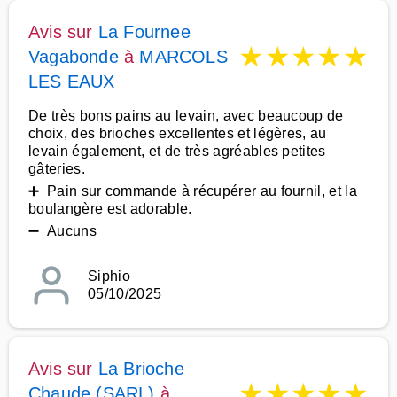
Avis sur
La Fournee
★
★
★
★
★
Vagabonde
à
MARCOLS
LES EAUX
De très bons pains au levain, avec beaucoup de
choix, des brioches excellentes et légères, au
levain également, et de très agréables petites
gâteries.
➕ Pain sur commande à récupérer au fournil, et la
boulangère est adorable.
➖ Aucuns
Siphio
05/10/2025
Avis sur
La Brioche
★
★
★
★
★
Chaude (SARL)
à