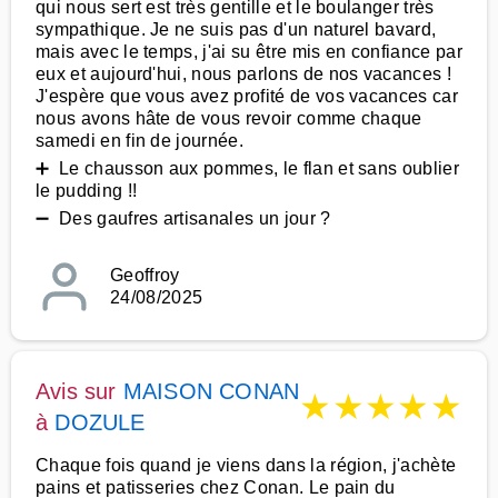
qui nous sert est très gentille et le boulanger très
sympathique. Je ne suis pas d'un naturel bavard,
mais avec le temps, j'ai su être mis en confiance par
eux et aujourd'hui, nous parlons de nos vacances !
J'espère que vous avez profité de vos vacances car
nous avons hâte de vous revoir comme chaque
samedi en fin de journée.
➕ Le chausson aux pommes, le flan et sans oublier
le pudding !!
➖ Des gaufres artisanales un jour ?
Geoffroy
24/08/2025
Avis sur
MAISON CONAN
★
★
★
★
★
à
DOZULE
Chaque fois quand je viens dans la région, j'achète
pains et patisseries chez Conan. Le pain du