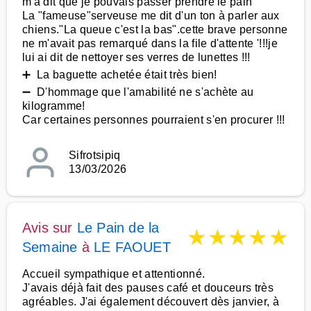
m'a dit que je pouvais passer prendre le pain
La "fameuse"serveuse me dit d'un ton à parler aux
chiens."La queue c'est la bas".cette brave personne
ne m'avait pas remarqué dans la file d'attente '!!!je
lui ai dit de nettoyer ses verres de lunettes !!!
➕ La baguette achetée était très bien!
➖ D'hommage que l'amabilité ne s'achète au
kilogramme!
Car certaines personnes pourraient s'en procurer !!!
Sifrotsipiq
13/03/2026
Avis sur
Le Pain de la
★
★
★
★
★
Semaine
à
LE FAOUET
Accueil sympathique et attentionné.
J'avais déjà fait des pauses café et douceurs très
agréables. J'ai également découvert dès janvier, à