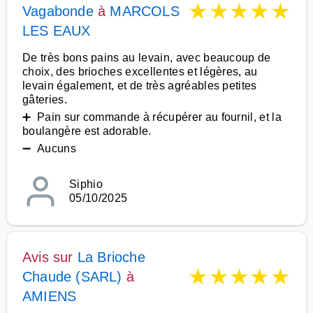
★
★
★
★
★
Vagabonde
à
MARCOLS
LES EAUX
De très bons pains au levain, avec beaucoup de
choix, des brioches excellentes et légères, au
levain également, et de très agréables petites
gâteries.
➕ Pain sur commande à récupérer au fournil, et la
boulangère est adorable.
➖ Aucuns
Siphio
05/10/2025
Avis sur
La Brioche
★
★
★
★
★
Chaude (SARL)
à
AMIENS