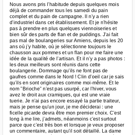
Nous avons pris l'habitude depuis quelques mois
déjà de commander tous les samedi du pain
complet et du pain de campagne. Il n'y a rien
d'industriel dans cet établissement. Et je n'hésite
pas à prendre en plus quelques viennoiseries et
bien sûr des parts de flan et de puddings. J'ai fait
pas mal de boulangeries sur Amiens, depuis les 20
ans où j'y habite, où je sélectionne toujours le
chausson aux pommes et un flan pour me faire une
idée de la qualité de l'artisan. Et il n'y a pas photos :
les deux meilleurs sont réunis dans cette
boulangerie. Dommage qu'ils ne font pas de
gaufres comme dans le Nord ! Clin d'oeil car je sais
qu'ils en sont originaires comme moi-même. Et le
nom "Brioche" n'est pas usurpé, car l'hiver, vous
avez le droit aux cramiques, qui est une vraie
tuerie. Je n'ai pas encore essayé la partie traiteur,
mais je pense qu'un jour, je me déciderai : une
ficelle picarde devra être mon premier choix. C'est
long à me lire, j'admets, néanmoins c'est surtout
parce que c'est très bon et lorsque je veux proposer
un commentaire, autant qu'il soit détaillé. La dame