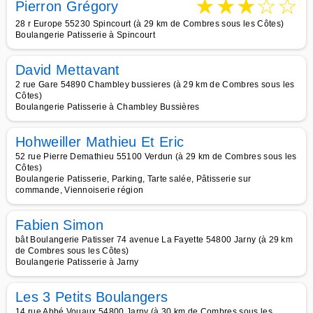
★
★
★
☆
☆
Pierron Grégory
28 r Europe 55230 Spincourt (à 29 km de Combres sous les Côtes)
Boulangerie Patisserie à Spincourt
David Mettavant
2 rue Gare 54890 Chambley bussieres (à 29 km de Combres sous les
Côtes)
Boulangerie Patisserie à Chambley Bussières
Hohweiller Mathieu Et Eric
52 rue Pierre Demathieu 55100 Verdun (à 29 km de Combres sous les
Côtes)
Boulangerie Patisserie, Parking, Tarte salée, Pâtisserie sur
commande, Viennoiserie région
Fabien Simon
bât Boulangerie Patisser 74 avenue La Fayette 54800 Jarny (à 29 km
de Combres sous les Côtes)
Boulangerie Patisserie à Jarny
Les 3 Petits Boulangers
14 rue Abbé Vouaux 54800 Jarny (à 30 km de Combres sous les