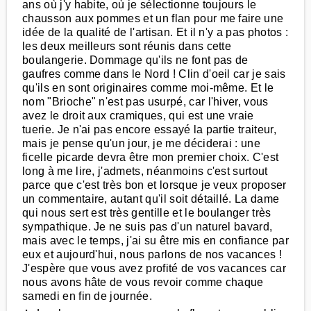
ans où j'y habite, où je sélectionne toujours le
chausson aux pommes et un flan pour me faire une
idée de la qualité de l'artisan. Et il n'y a pas photos :
les deux meilleurs sont réunis dans cette
boulangerie. Dommage qu'ils ne font pas de
gaufres comme dans le Nord ! Clin d'oeil car je sais
qu'ils en sont originaires comme moi-même. Et le
nom "Brioche" n'est pas usurpé, car l'hiver, vous
avez le droit aux cramiques, qui est une vraie
tuerie. Je n'ai pas encore essayé la partie traiteur,
mais je pense qu'un jour, je me déciderai : une
ficelle picarde devra être mon premier choix. C'est
long à me lire, j'admets, néanmoins c'est surtout
parce que c'est très bon et lorsque je veux proposer
un commentaire, autant qu'il soit détaillé. La dame
qui nous sert est très gentille et le boulanger très
sympathique. Je ne suis pas d'un naturel bavard,
mais avec le temps, j'ai su être mis en confiance par
eux et aujourd'hui, nous parlons de nos vacances !
J'espère que vous avez profité de vos vacances car
nous avons hâte de vous revoir comme chaque
samedi en fin de journée.