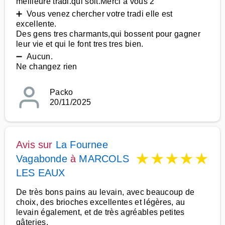
meilleure tradi.qui soit.Merci a vous 2
➕ Vous venez chercher votre tradi elle est
excellente.
Des gens tres charmants,qui bossent pour gagner
leur vie et qui le font tres tres bien.
➖ Aucun.
Ne changez rien
Packo
20/11/2025
Avis sur
La Fournee
★
★
★
★
★
Vagabonde
à
MARCOLS
LES EAUX
De très bons pains au levain, avec beaucoup de
choix, des brioches excellentes et légères, au
levain également, et de très agréables petites
gâteries.