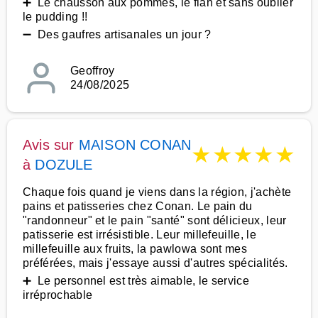
➕ Le chausson aux pommes, le flan et sans oublier
le pudding !!
➖ Des gaufres artisanales un jour ?
Geoffroy
24/08/2025
Avis sur
MAISON CONAN
★
★
★
★
★
à
DOZULE
Chaque fois quand je viens dans la région, j'achète
pains et patisseries chez Conan. Le pain du
"randonneur" et le pain "santé" sont délicieux, leur
patisserie est irrésistible. Leur millefeuille, le
millefeuille aux fruits, la pawlowa sont mes
préférées, mais j'essaye aussi d'autres spécialités.
➕ Le personnel est très aimable, le service
irréprochable