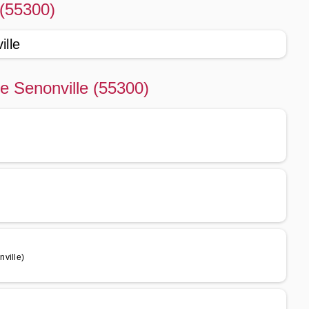
 (55300)
ille
de Senonville (55300)
ville)