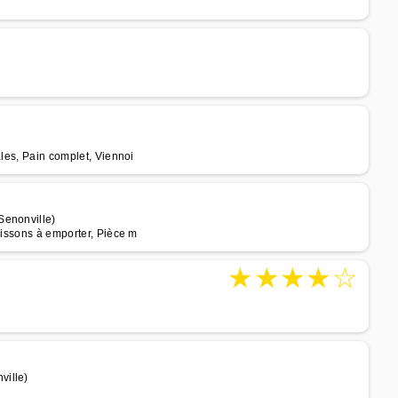
ales, Pain complet, Viennoi
Senonville)
oissons à emporter, Pièce m
★
★
★
★
☆
ville)