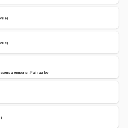
ille)
ille)
ssons à emporter, Pain au lev
e)