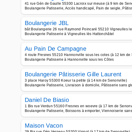
41 rue Gén de Gaulle 55300 Lacroix sur meuse (à 9 km de Seno
Boulangerie Patisserie, Accès handicapé, Pain de seigle, Pâti
Boulangerie JBL
bât Boulangerie 26 rue Raymond Poincaré 55210 Vigneulles les
Boulangerie Patisserie à Vigneulles lès Hattonchâtel
Au Pain De Campagne
4 route Fresnes 55210 Hannonville sous les cotes (à 12 km de 
Boulangerie Patisserie à Hannonville sous les Côtes
Boulangerie Pâtisserie Gille Laurent
3 place Haroy 55300 Koeur la petite (à 14 km de Senonville)
Boulangerie Patisserie, Livraison à domicile, Pâtisserie sans g
Daniel De Biasio
1 Bis rue Verdun 55160 Fresnes en woevre (à 17 km de Senonvi
Boulangerie Patisserie, Boissons à emporter, Viennoiserie san
Maison Vacon
29 Bis rue Gén Verneau 55200 Vignot (à 17 km de Senonville)