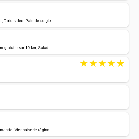
, Tarte salée, Pain de seigle
on gratuite sur 10 km, Salad
★
★
★
★
★
)
ommande, Viennoiserie région