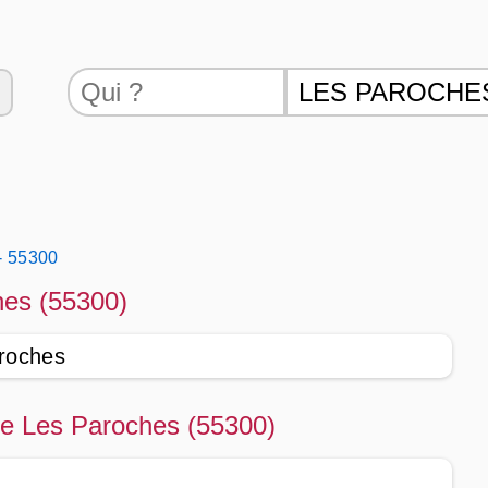
- 55300
hes (55300)
aroches
 de Les Paroches (55300)