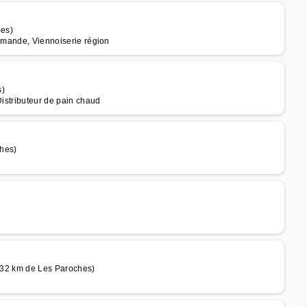
hes)
ommande, Viennoiserie région
s)
Distributeur de pain chaud
hes)
à 32 km de Les Paroches)