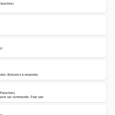
Paroches)
s)
luten, Boissons à emporter,
 Paroches)
sserie sur commande, Pain san