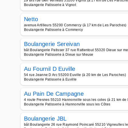
29 Bis rue Gén Verneau 55200 Vignot (à 17 km de Les Paroche
Boulangerie Patisserie à Vignot
Netto
avenue Artilleurs 55200 Commercy (à 17 km de Les Paroches)
Boulangerie Patisserie à Commercy
Boulangerie Sereivan
bât Boulangerie Patisser 37 rue Rattentout 55320 Dieue sur m
Boulangerie Patisserie à Dieue sur Meuse
Au Fournil D Euville
54 rue Jeanne D Arc 55200 Euville (à 20 km de Les Paroches)
Boulangerie Patisserie à Euville
Au Pain De Campagne
4 route Fresnes 55210 Hannonville sous les cotes (à 21 km de
Boulangerie Patisserie à Hannonville sous les Côtes
Boulangerie JBL
bât Boulangerie 26 rue Raymond Poincaré 55210 Vigneulles le