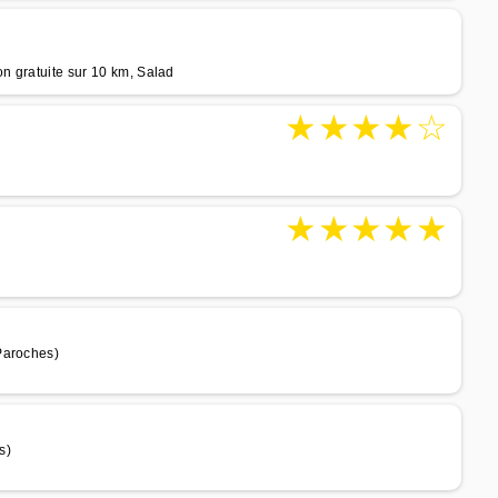
on gratuite sur 10 km, Salad
★
★
★
★
☆
★
★
★
★
★
Paroches)
s)