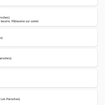
roches)
s beurre, Pâtisserie sur comm
s)
Paroches)
e Les Paroches)