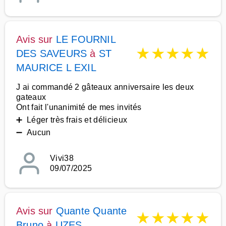
Avis sur
LE FOURNIL
★
★
★
★
★
DES SAVEURS
à
ST
MAURICE L EXIL
J ai commandé 2 gâteaux anniversaire les deux
gateaux
Ont fait l'unanimité de mes invités
➕ Léger très frais et délicieux
➖ Aucun
Vivi38
09/07/2025
Avis sur
Quante Quante
★
★
★
★
★
Bruno
à
UZES