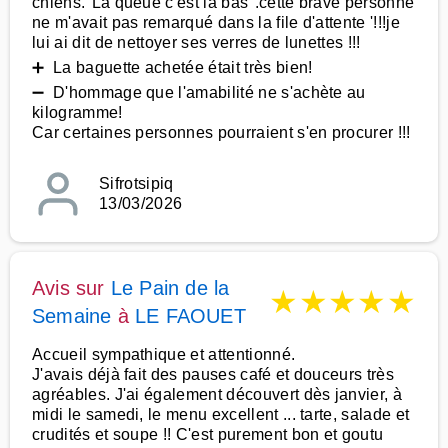
chiens."La queue c'est la bas".cette brave personne
ne m'avait pas remarqué dans la file d'attente '!!!je
lui ai dit de nettoyer ses verres de lunettes !!!
➕ La baguette achetée était très bien!
➖ D'hommage que l'amabilité ne s'achète au
kilogramme!
Car certaines personnes pourraient s'en procurer !!!
Sifrotsipiq
13/03/2026
Avis sur
Le Pain de la
★
★
★
★
★
Semaine
à
LE FAOUET
Accueil sympathique et attentionné.
J'avais déjà fait des pauses café et douceurs très
agréables. J'ai également découvert dès janvier, à
midi le samedi, le menu excellent ... tarte, salade et
crudités et soupe !! C'est purement bon et goutu