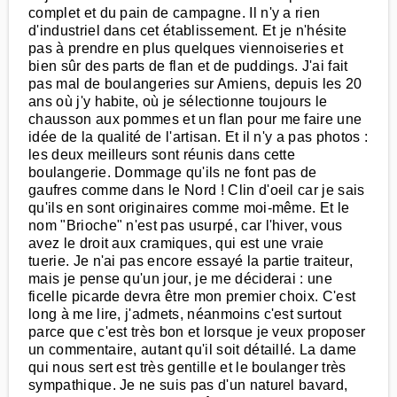
complet et du pain de campagne. Il n'y a rien
d'industriel dans cet établissement. Et je n'hésite
pas à prendre en plus quelques viennoiseries et
bien sûr des parts de flan et de puddings. J'ai fait
pas mal de boulangeries sur Amiens, depuis les 20
ans où j'y habite, où je sélectionne toujours le
chausson aux pommes et un flan pour me faire une
idée de la qualité de l'artisan. Et il n'y a pas photos :
les deux meilleurs sont réunis dans cette
boulangerie. Dommage qu'ils ne font pas de
gaufres comme dans le Nord ! Clin d'oeil car je sais
qu'ils en sont originaires comme moi-même. Et le
nom "Brioche" n'est pas usurpé, car l'hiver, vous
avez le droit aux cramiques, qui est une vraie
tuerie. Je n'ai pas encore essayé la partie traiteur,
mais je pense qu'un jour, je me déciderai : une
ficelle picarde devra être mon premier choix. C'est
long à me lire, j'admets, néanmoins c'est surtout
parce que c'est très bon et lorsque je veux proposer
un commentaire, autant qu'il soit détaillé. La dame
qui nous sert est très gentille et le boulanger très
sympathique. Je ne suis pas d'un naturel bavard,