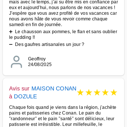
mais avec le temps, j'ai su être mis en confiance par
eux et aujourd'hui, nous parlons de nos vacances !
J'espère que vous avez profité de vos vacances car
nous avons hâte de vous revoir comme chaque
samedi en fin de journée.
➕ Le chausson aux pommes, le flan et sans oublier
le pudding !!
➖ Des gaufres artisanales un jour ?
Geoffroy
24/08/2025
Avis sur
MAISON CONAN
★
★
★
★
★
à
DOZULE
Chaque fois quand je viens dans la région, j'achète
pains et patisseries chez Conan. Le pain du
"randonneur" et le pain "santé" sont délicieux, leur
patisserie est irrésistible. Leur millefeuille, le