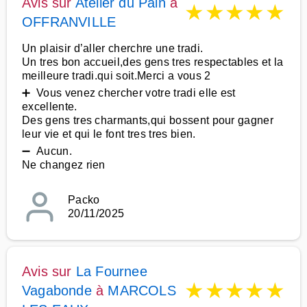
Avis sur
Atelier du Pain
à
★
★
★
★
★
OFFRANVILLE
Un plaisir d’aller cherchre une tradi.
Un tres bon accueil,des gens tres respectables et la
meilleure tradi.qui soit.Merci a vous 2
➕ Vous venez chercher votre tradi elle est
excellente.
Des gens tres charmants,qui bossent pour gagner
leur vie et qui le font tres tres bien.
➖ Aucun.
Ne changez rien
Packo
20/11/2025
Avis sur
La Fournee
★
★
★
★
★
Vagabonde
à
MARCOLS