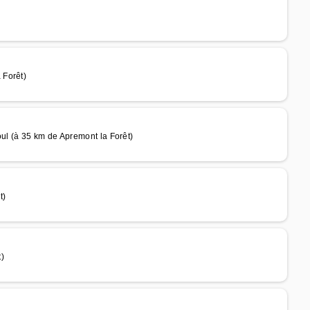
 Forêt)
l (à 35 km de Apremont la Forêt)
t)
)