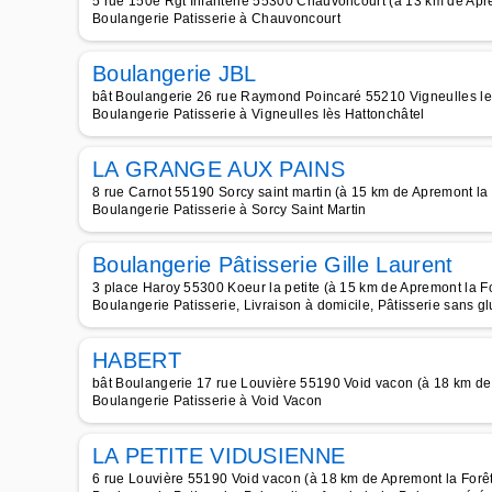
5 rue 150e Rgt Infanterie 55300 Chauvoncourt (à 13 km de Apre
Boulangerie Patisserie à Chauvoncourt
Boulangerie JBL
bât Boulangerie 26 rue Raymond Poincaré 55210 Vigneulles les
Boulangerie Patisserie à Vigneulles lès Hattonchâtel
LA GRANGE AUX PAINS
8 rue Carnot 55190 Sorcy saint martin (à 15 km de Apremont la 
Boulangerie Patisserie à Sorcy Saint Martin
Boulangerie Pâtisserie Gille Laurent
3 place Haroy 55300 Koeur la petite (à 15 km de Apremont la Fo
Boulangerie Patisserie, Livraison à domicile, Pâtisserie sans g
HABERT
bât Boulangerie 17 rue Louvière 55190 Void vacon (à 18 km de
Boulangerie Patisserie à Void Vacon
LA PETITE VIDUSIENNE
6 rue Louvière 55190 Void vacon (à 18 km de Apremont la Forêt