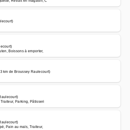
uette, Retrait en magasin, C
lecourt)
ecourt)
luten, Boissons à emporter,
23 km de Broussey Raulecourt)
Raulecourt)
raiteur, Parking, Pâtisseri
Raulecourt)
é, Pain au maïs, Traiteur,