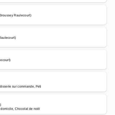
 Broussey Raulecourt)
Raulecourt)
ecourt)
âtisserie sur commande, Peti
)
 domicile, Chocolat de noël