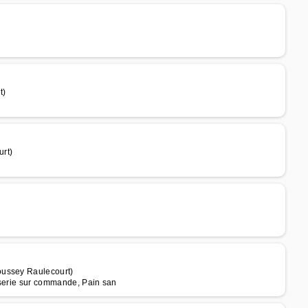
t)
rt)
oussey Raulecourt)
sserie sur commande, Pain san