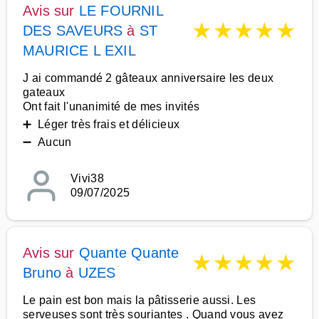
Avis sur
LE FOURNIL
★
★
★
★
★
DES SAVEURS
à
ST
MAURICE L EXIL
J ai commandé 2 gâteaux anniversaire les deux
gateaux
Ont fait l'unanimité de mes invités
➕ Léger très frais et délicieux
➖ Aucun
Vivi38
09/07/2025
Avis sur
Quante Quante
★
★
★
★
★
Bruno
à
UZES
Le pain est bon mais la pâtisserie aussi. Les
serveuses sont très souriantes . Quand vous avez