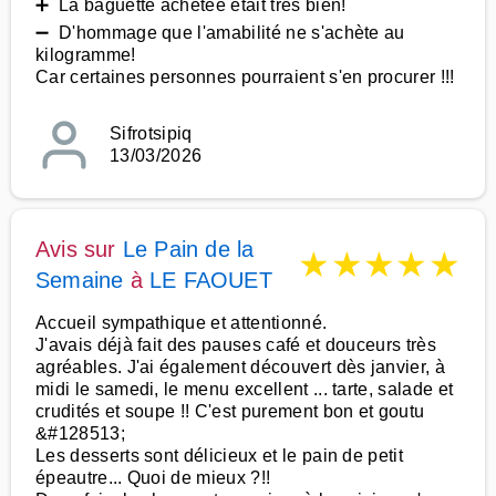
➕ La baguette achetée était très bien!
➖ D'hommage que l'amabilité ne s'achète au
kilogramme!
Car certaines personnes pourraient s'en procurer !!!
Sifrotsipiq
13/03/2026
Avis sur
Le Pain de la
★
★
★
★
★
Semaine
à
LE FAOUET
Accueil sympathique et attentionné.
J'avais déjà fait des pauses café et douceurs très
agréables. J'ai également découvert dès janvier, à
midi le samedi, le menu excellent ... tarte, salade et
crudités et soupe !! C'est purement bon et goutu
&#128513;
Les desserts sont délicieux et le pain de petit
épeautre... Quoi de mieux ?!!