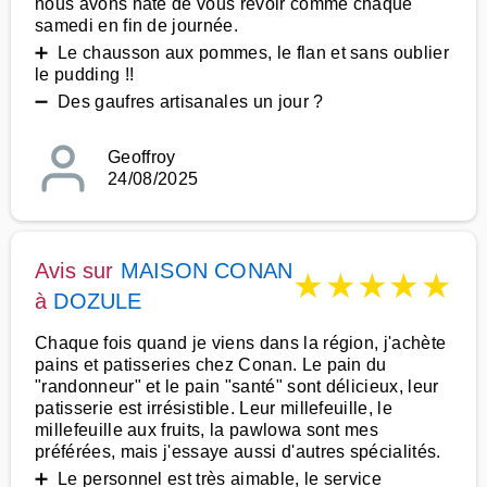
nous avons hâte de vous revoir comme chaque
samedi en fin de journée.
➕ Le chausson aux pommes, le flan et sans oublier
le pudding !!
➖ Des gaufres artisanales un jour ?
Geoffroy
24/08/2025
Avis sur
MAISON CONAN
★
★
★
★
★
à
DOZULE
Chaque fois quand je viens dans la région, j'achète
pains et patisseries chez Conan. Le pain du
"randonneur" et le pain "santé" sont délicieux, leur
patisserie est irrésistible. Leur millefeuille, le
millefeuille aux fruits, la pawlowa sont mes
préférées, mais j'essaye aussi d'autres spécialités.
➕ Le personnel est très aimable, le service