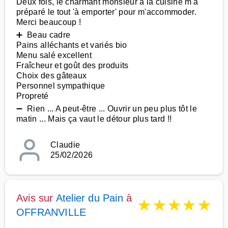
Deux fois, le charmant monsieur à la cuisine m'a
préparé le tout 'à emporter' pour m'accommoder.
Merci beaucoup !
➕ Beau cadre
Pains alléchants et variés bio
Menu salé excellent
Fraîcheur et goût des produits
Choix des gâteaux
Personnel sympathique
Propreté
➖ Rien ... A peut-être ... Ouvrir un peu plus tôt le
matin ... Mais ça vaut le détour plus tard !!
Claudie
25/02/2026
Avis sur
Atelier du Pain
à
★
★
★
★
★
OFFRANVILLE