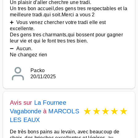
Un plaisir d’aller cherchre une tradi.
Un tres bon accueil,des gens tres respectables et la
meilleure tradi.qui soit.Merci a vous 2
➕ Vous venez chercher votre tradi elle est
excellente.
Des gens tres charmants,qui bossent pour gagner
leur vie et qui le font tres tres bien.
➖ Aucun.
Ne changez rien
Packo
20/11/2025
Avis sur
La Fournee
★
★
★
★
★
Vagabonde
à
MARCOLS
LES EAUX
De très bons pains au levain, avec beaucoup de
choix, des brioches excellentes et légères, au