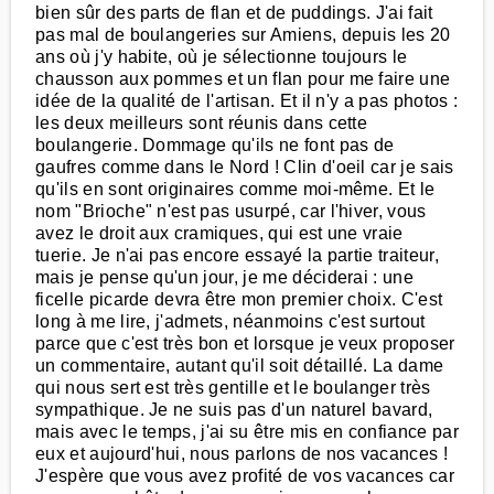
bien sûr des parts de flan et de puddings. J'ai fait
pas mal de boulangeries sur Amiens, depuis les 20
ans où j'y habite, où je sélectionne toujours le
chausson aux pommes et un flan pour me faire une
idée de la qualité de l'artisan. Et il n'y a pas photos :
les deux meilleurs sont réunis dans cette
boulangerie. Dommage qu'ils ne font pas de
gaufres comme dans le Nord ! Clin d'oeil car je sais
qu'ils en sont originaires comme moi-même. Et le
nom "Brioche" n'est pas usurpé, car l'hiver, vous
avez le droit aux cramiques, qui est une vraie
tuerie. Je n'ai pas encore essayé la partie traiteur,
mais je pense qu'un jour, je me déciderai : une
ficelle picarde devra être mon premier choix. C'est
long à me lire, j'admets, néanmoins c'est surtout
parce que c'est très bon et lorsque je veux proposer
un commentaire, autant qu'il soit détaillé. La dame
qui nous sert est très gentille et le boulanger très
sympathique. Je ne suis pas d'un naturel bavard,
mais avec le temps, j'ai su être mis en confiance par
eux et aujourd'hui, nous parlons de nos vacances !
J'espère que vous avez profité de vos vacances car