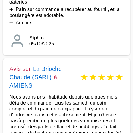
gâteries.
➕ Pain sur commande à récupérer au fournil, et la
boulangère est adorable.
➖ Aucuns
Siphio
05/10/2025
Avis sur
La Brioche
★
★
★
★
★
Chaude (SARL)
à
AMIENS
Nous avons pris l'habitude depuis quelques mois
déjà de commander tous les samedi du pain
complet et du pain de campagne. Il n'y a rien
d'industriel dans cet établissement. Et je n'hésite
pas à prendre en plus quelques viennoiseries et
bien sûr des parts de flan et de puddings. J'ai fait
pas mal de boulangeries sur Amiens, depuis les 20