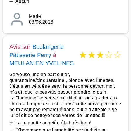
➖ Aucun
Marie
08/06/2026
Avis sur
Boulangerie
★
★
★
☆
☆
Pâtisserie Ferry
à
MEULAN EN YVELINES
Serveuse une en particulier,
quarantaine/cinquantaine , blonde avec lunettes.
J'étais arrivé à être servi la personne devant moi,
m'a dit que je pouvais passer prendre le pain
La "fameuse"serveuse me dit d'un ton à parler aux
chiens."La queue c'est la bas".cette brave personne
ne m'avait pas remarqué dans la file d'attente '!!!je
lui ai dit de nettoyer ses verres de lunettes !!!
➕ La baguette achetée était très bien!
➖ D'hommage que l'amabilité ne s'achète au