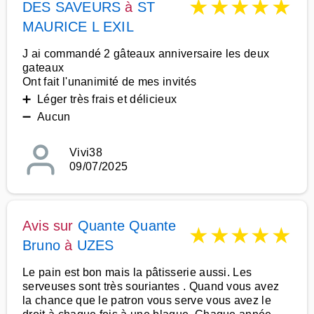
★
★
★
★
★
DES SAVEURS
à
ST
MAURICE L EXIL
J ai commandé 2 gâteaux anniversaire les deux
gateaux
Ont fait l'unanimité de mes invités
➕ Léger très frais et délicieux
➖ Aucun
Vivi38
09/07/2025
Avis sur
Quante Quante
★
★
★
★
★
Bruno
à
UZES
Le pain est bon mais la pâtisserie aussi. Les
serveuses sont très souriantes . Quand vous avez
la chance que le patron vous serve vous avez le