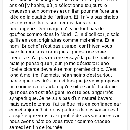
ans où j'y habite, où je sélectionne toujours le
chausson aux pommes et un flan pour me faire une
idée de la qualité de l'artisan. Et il n'y a pas photos :
les deux meilleurs sont réunis dans cette
boulangerie. Dommage qu'ils ne font pas de
gaufres comme dans le Nord ! Clin d'oeil car je sais
qu'ils en sont originaires comme moi-même. Et le
nom "Brioche" n'est pas usurpé, car l'hiver, vous
avez le droit aux cramiques, qui est une vraie
tuerie. Je n'ai pas encore essayé la partie traiteur,
mais je pense qu'un jour, je me déciderai : une
ficelle picarde devra être mon premier choix. C'est
long à me lire, j'admets, néanmoins c'est surtout
parce que c'est très bon et lorsque je veux proposer
un commentaire, autant qu'il soit détaillé. La dame
qui nous sert est très gentille et le boulanger très
sympathique. Je ne suis pas d'un naturel bavard,
mais avec le temps, j'ai su être mis en confiance par
eux et aujourd'hui, nous parlons de nos vacances !
J'espère que vous avez profité de vos vacances car
nous avons hâte de vous revoir comme chaque
samedi en fin de journée.