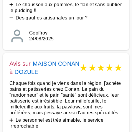
➕ Le chausson aux pommes, le flan et sans oublier
le pudding !!
➖ Des gaufres artisanales un jour ?
Geoffroy
24/08/2025
Avis sur
MAISON CONAN
★
★
★
★
★
à
DOZULE
Chaque fois quand je viens dans la région, j'achète
pains et patisseries chez Conan. Le pain du
"randonneur" et le pain "santé" sont délicieux, leur
patisserie est irrésistible. Leur millefeuille, le
millefeuille aux fruits, la pawlowa sont mes
préférées, mais j'essaye aussi d'autres spécialités.
➕ Le personnel est très aimable, le service
irréprochable