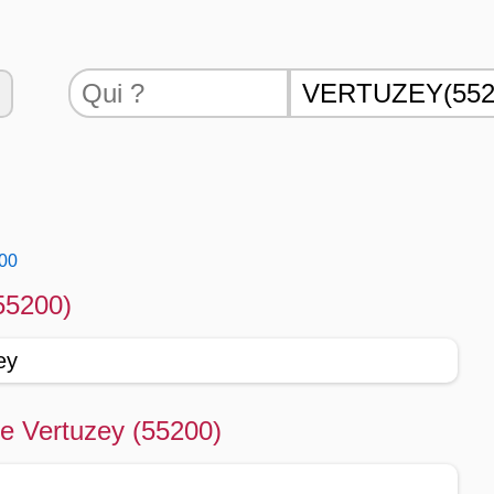
200
(55200)
ey
de Vertuzey (55200)