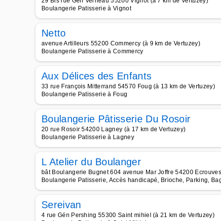
29 Bis rue Gén Verneau 55200 Vignot (à 7 km de Vertuzey)
Boulangerie Patisserie à Vignot
Netto
avenue Artilleurs 55200 Commercy (à 9 km de Vertuzey)
Boulangerie Patisserie à Commercy
Aux Délices des Enfants
33 rue François Mitterrand 54570 Foug (à 13 km de Vertuzey)
Boulangerie Patisserie à Foug
Boulangerie Pâtisserie Du Rosoir
20 rue Rosoir 54200 Lagney (à 17 km de Vertuzey)
Boulangerie Patisserie à Lagney
L Atelier du Boulanger
bât Boulangerie Bugnet 604 avenue Mar Joffre 54200 Ecrouves
Boulangerie Patisserie, Accès handicapé, Brioche, Parking, Bag
Sereivan
4 rue Gén Pershing 55300 Saint mihiel (à 21 km de Vertuzey)