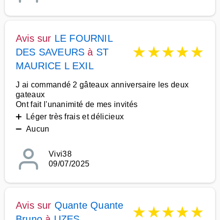
Avis sur
LE FOURNIL
★
★
★
★
★
DES SAVEURS
à
ST
MAURICE L EXIL
J ai commandé 2 gâteaux anniversaire les deux
gateaux
Ont fait l'unanimité de mes invités
➕ Léger très frais et délicieux
➖ Aucun
Vivi38
09/07/2025
Avis sur
Quante Quante
★
★
★
★
★
Bruno
à
UZES