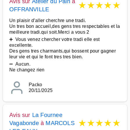
Avis sur
Atelier du Pain
à
★
★
★
★
★
OFFRANVILLE
Un plaisir d’aller cherchre une tradi.
Un tres bon accueil,des gens tres respectables et la
meilleure tradi.qui soit.Merci a vous 2
➕ Vous venez chercher votre tradi elle est
excellente.
Des gens tres charmants,qui bossent pour gagner
leur vie et qui le font tres tres bien.
➖ Aucun.
Ne changez rien
Packo
20/11/2025
Avis sur
La Fournee
★
★
★
★
★
Vagabonde
à
MARCOLS