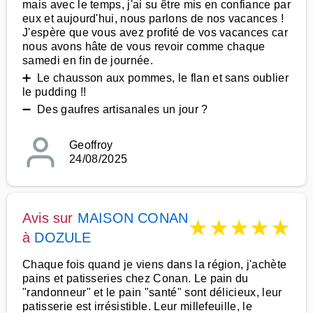
mais avec le temps, j'ai su être mis en confiance par
eux et aujourd'hui, nous parlons de nos vacances !
J'espère que vous avez profité de vos vacances car
nous avons hâte de vous revoir comme chaque
samedi en fin de journée.
➕ Le chausson aux pommes, le flan et sans oublier
le pudding !!
➖ Des gaufres artisanales un jour ?
Geoffroy
24/08/2025
Avis sur
MAISON CONAN
★
★
★
★
★
à
DOZULE
Chaque fois quand je viens dans la région, j'achète
pains et patisseries chez Conan. Le pain du
"randonneur" et le pain "santé" sont délicieux, leur
patisserie est irrésistible. Leur millefeuille, le