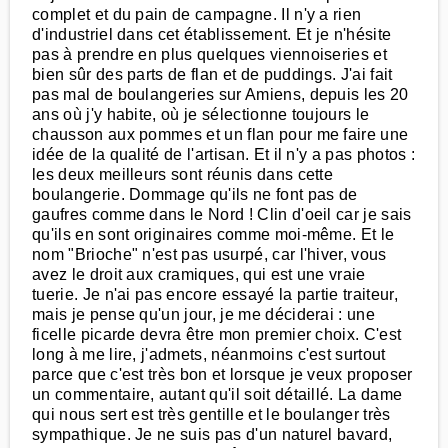
complet et du pain de campagne. Il n'y a rien
d'industriel dans cet établissement. Et je n'hésite
pas à prendre en plus quelques viennoiseries et
bien sûr des parts de flan et de puddings. J'ai fait
pas mal de boulangeries sur Amiens, depuis les 20
ans où j'y habite, où je sélectionne toujours le
chausson aux pommes et un flan pour me faire une
idée de la qualité de l'artisan. Et il n'y a pas photos :
les deux meilleurs sont réunis dans cette
boulangerie. Dommage qu'ils ne font pas de
gaufres comme dans le Nord ! Clin d'oeil car je sais
qu'ils en sont originaires comme moi-même. Et le
nom "Brioche" n'est pas usurpé, car l'hiver, vous
avez le droit aux cramiques, qui est une vraie
tuerie. Je n'ai pas encore essayé la partie traiteur,
mais je pense qu'un jour, je me déciderai : une
ficelle picarde devra être mon premier choix. C'est
long à me lire, j'admets, néanmoins c'est surtout
parce que c'est très bon et lorsque je veux proposer
un commentaire, autant qu'il soit détaillé. La dame
qui nous sert est très gentille et le boulanger très
sympathique. Je ne suis pas d'un naturel bavard,