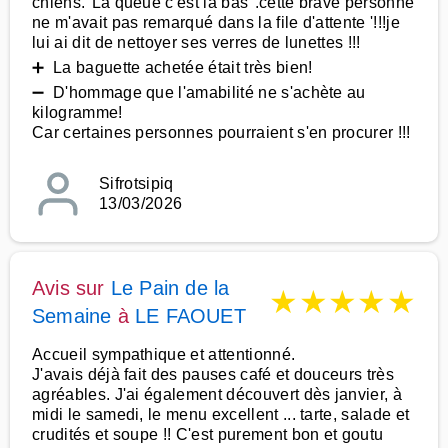
chiens."La queue c'est la bas".cette brave personne
ne m'avait pas remarqué dans la file d'attente '!!!je
lui ai dit de nettoyer ses verres de lunettes !!!
➕ La baguette achetée était très bien!
➖ D'hommage que l'amabilité ne s'achète au
kilogramme!
Car certaines personnes pourraient s'en procurer !!!
Sifrotsipiq
13/03/2026
Avis sur
Le Pain de la
★
★
★
★
★
Semaine
à
LE FAOUET
Accueil sympathique et attentionné.
J'avais déjà fait des pauses café et douceurs très
agréables. J'ai également découvert dès janvier, à
midi le samedi, le menu excellent ... tarte, salade et
crudités et soupe !! C'est purement bon et goutu